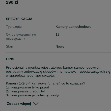
290 zł
SPECYFIKACJA
Typ części
Kamery samochodowe
Okres gwarancji (w
12
miesiącach)
Stan
Nowe
OPIS
Profesjonalny montaż rejestratorów, kamer samochodowych,
posiadamy autoryzację sklepów internetowych specjalizujących się
w sprzedaży tego typu sprzętu.
Kamery 1-2-3-4 kanałowe (chanel) co to oznacza?
1ch-nagrywanie tylko przód
2ch-nagryanie przód i tył
3ch-nagrywanie przód-wnętrze-tył
4ch-nagrywanie wielu kanałów
Zobacz więcej
z możliwością podłączenia pod