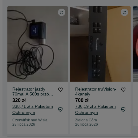
Rejestrator jazdy
Rejestrator truVision-
70mai A 500s przód
4kanały
tył 32gb
320 zł
700 zł
338,71 zł z Pakietem
736,19 zł z Pakietem
Ochronnym
Ochronnym
Czerwińsk nad Wisłą
Zielona Góra
28 lipca 2026
26 lipca 2026