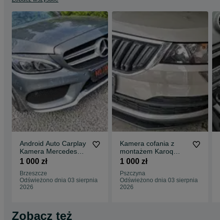
Android Auto Carplay
Kamera cofania z
Kamera Mercedes
montażem Karoq
W205 C-klasa na
Kodiaq instalator
1 000 zł
1 000 zł
fabryczny tablet
elektryk elektronik
Brzeszcze
Pszczyna
Odświeżono dnia 03 sierpnia
Odświeżono dnia 03 sierpnia
2026
2026
Zobacz też