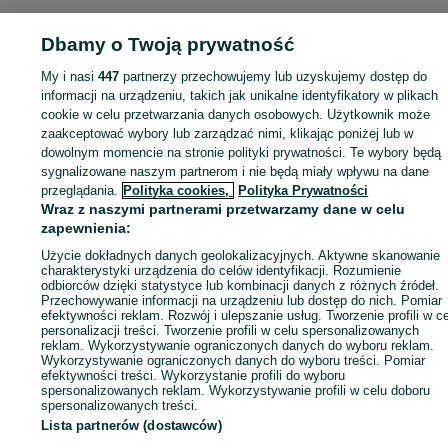
Strona główna
Motoryzacja
Wyposażenie i akcesoria samochodowe
Elektronika samochodowa
Elektronika samochodowa - Małopolskie
Dbamy o Twoją prywatność
Elektronika samochodowa - Brzeszcze
My i nasi
447
partnerzy przechowujemy lub uzyskujemy dostęp do
informacji na urządzeniu, takich jak unikalne identyfikatory w plikach
KATEGORIA
cookie w celu przetwarzania danych osobowych. Użytkownik może
zaakceptować wybory lub zarządzać nimi, klikając poniżej lub w
dowolnym momencie na stronie polityki prywatności. Te wybory będą
ID:
887907350
Wyświetlenia: 15
sygnalizowane naszym partnerom i nie będą miały wpływu na dane
przeglądania.
Polityka cookies,
Polityka Prywatności
Wraz z naszymi partnerami przetwarzamy dane w celu
Zadzwoń / SMS
Wyślij wiadomość
zapewnienia:
Użycie dokładnych danych geolokalizacyjnych. Aktywne skanowanie
charakterystyki urządzenia do celów identyfikacji. Rozumienie
odbiorców dzięki statystyce lub kombinacji danych z różnych źródeł.
Przechowywanie informacji na urządzeniu lub dostęp do nich. Pomiar
efektywności reklam. Rozwój i ulepszanie usług. Tworzenie profili w c
personalizacji treści. Tworzenie profili w celu spersonalizowanych
reklam. Wykorzystywanie ograniczonych danych do wyboru reklam.
Wykorzystywanie ograniczonych danych do wyboru treści. Pomiar
efektywności treści. Wykorzystanie profili do wyboru
spersonalizowanych reklam. Wykorzystywanie profili w celu doboru
spersonalizowanych treści.
Lista partnerów (dostawców)