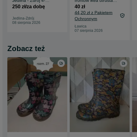
Jedlina - Zdrój 4-
frontów ikea utrusta
osobowy noclegi Góry
602.635.88
250 zł/za dobę
40 zł
Sowie
44,20 zł z Pakietem
Jedlina-Zdrój
Ochronnym
08 sierpnia 2026
Ławica
07 sierpnia 2026
Zobacz też