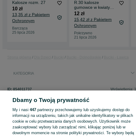
Kalosze rozm. 27
R.30 kalosze
gumowce w kwiaty
10 zł
kwiatuszki
12 zł
13,35 zł z Pakietem
15,42 zł z Pakietem
Ochronnym
Ochronnym
Barcząca
25 lipca 2026
Pokrzywno
21 lipca 2026
Strona główna
Dla Dzieci
Buciki
Buciki - Dolnośląskie
Buciki - Ławica
KATEGORIA
ID:
854011737
Wyświetlenia: 
Dbamy o Twoją prywatność
My i nasi
447
partnerzy przechowujemy lub uzyskujemy dostęp do
informacji na urządzeniu, takich jak unikalne identyfikatory w plikach
Zaloguj się lub załóż konto na OLX, aby skontaktować się z t
cookie w celu przetwarzania danych osobowych. Użytkownik może
sprzedającym
zaakceptować wybory lub zarządzać nimi, klikając poniżej lub w
dowolnym momencie na stronie polityki prywatności. Te wybory będą