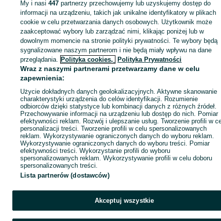
My i nasi
447
partnerzy przechowujemy lub uzyskujemy dostęp do
Zaloguj się lub załóż konto na OLX, aby skontaktować się z t
informacji na urządzeniu, takich jak unikalne identyfikatory w plikach
sprzedającym
cookie w celu przetwarzania danych osobowych. Użytkownik może
zaakceptować wybory lub zarządzać nimi, klikając poniżej lub w
dowolnym momencie na stronie polityki prywatności. Te wybory będą
sygnalizowane naszym partnerom i nie będą miały wpływu na dane
Zaloguj się / Załóż konto
przeglądania.
Polityka cookies,
Polityka Prywatności
Wraz z naszymi partnerami przetwarzamy dane w celu
Kup
zapewnienia:
Użycie dokładnych danych geolokalizacyjnych. Aktywne skanowanie
charakterystyki urządzenia do celów identyfikacji. Rozumienie
odbiorców dzięki statystyce lub kombinacji danych z różnych źródeł.
Przechowywanie informacji na urządzeniu lub dostęp do nich. Pomiar
efektywności reklam. Rozwój i ulepszanie usług. Tworzenie profili w c
personalizacji treści. Tworzenie profili w celu spersonalizowanych
reklam. Wykorzystywanie ograniczonych danych do wyboru reklam.
Wykorzystywanie ograniczonych danych do wyboru treści. Pomiar
efektywności treści. Wykorzystanie profili do wyboru
spersonalizowanych reklam. Wykorzystywanie profili w celu doboru
spersonalizowanych treści.
Lista partnerów (dostawców)
Akceptuj wszystkie