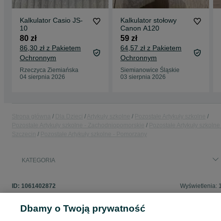
Kalkulator Casio JS-
Kalkulator stołowy
10
Canon A120
80 zł
59 zł
86,30 zł z Pakietem
64,57 zł z Pakietem
Ochronnym
Ochronnym
Rzeczyca Ziemiańska
Siemianowice Śląskie
04 sierpnia 2026
03 sierpnia 2026
Strona główna
Dla Dzieci
Artykuły szkolne
Pozostałe Artykuły szkolne
Pozostałe Artykuły szkolne - Zachodniopomorskie
Pozostałe Artykuły szkolne 
Szczecin
Pozostałe Artykuły szkolne - Pomorzany
KATEGORIA
ID:
1061402872
Wyświetlenia: 
Dbamy o Twoją prywatność