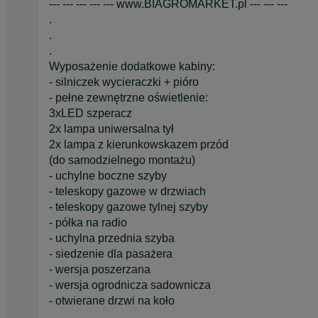
--- --- --- --- --- www.BIAGROMARKET.pl --- --- ---
.
.
.
Wyposażenie dodatkowe kabiny:
- silniczek wycieraczki + pióro
- pełne zewnętrzne oświetlenie:
3xLED szperacz
2x lampa uniwersalna tył
2x lampa z kierunkowskazem przód
(do samodzielnego montażu)
- uchylne boczne szyby
- teleskopy gazowe w drzwiach
- teleskopy gazowe tylnej szyby
- półka na radio
- uchylna przednia szyba
- siedzenie dla pasażera
- wersja poszerzana
- wersja ogrodnicza sadownicza
- otwierane drzwi na koło