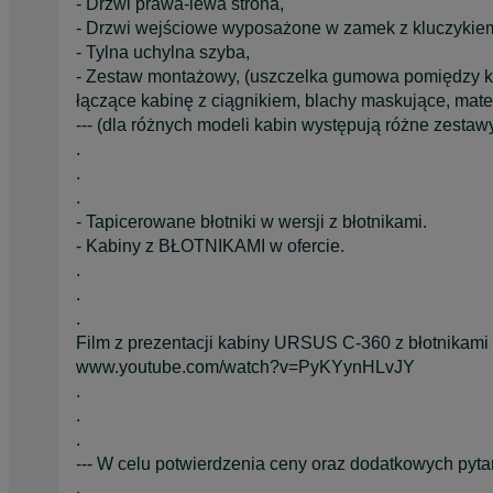
- Drzwi prawa-lewa strona,
- Drzwi wejściowe wyposażone w zamek z kluczykie
- Tylna uchylna szyba,
- Zestaw montażowy, (uszczelka gumowa pomiędzy kab
łączące kabinę z ciągnikiem, blachy maskujące, mate
--- (dla różnych modeli kabin występują różne zestaw
.
.
.
- Tapicerowane błotniki w wersji z błotnikami.
- Kabiny z BŁOTNIKAMI w ofercie.
.
.
.
Film z prezentacji kabiny URSUS C-360 z błotnikami 
www.youtube.com/watch?v=PyKYynHLvJY
.
.
.
--- W celu potwierdzenia ceny oraz dodatkowych pytań 
.