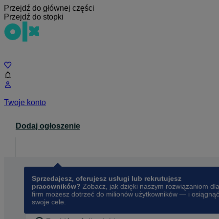
Przejdź do głównej części
Przejdź do stopki
Czat
Twoje konto
Dodaj ogłoszenie
Dla biznesu
opens in a new tab
Sprzedajesz, oferujesz usługi lub rekrutujesz
pracowników?
Zobacz, jak dzięki naszym rozwiązaniom dl
firm możesz dotrzeć do milionów użytkowników — i osiągną
swoje cele.