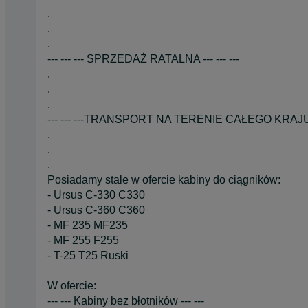
.
.
.
--- --- --- SPRZEDAŻ RATALNA --- --- ---
.
.
.
--- --- ---TRANSPORT NA TERENIE CAŁEGO KRAJU ---
.
.
.
Posiadamy stale w ofercie kabiny do ciągników:
- Ursus C-330 C330
- Ursus C-360 C360
- MF 235 MF235
- MF 255 F255
- T-25 T25 Ruski
W ofercie:
--- --- Kabiny bez błotników --- ---