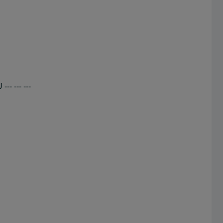
 --- ---