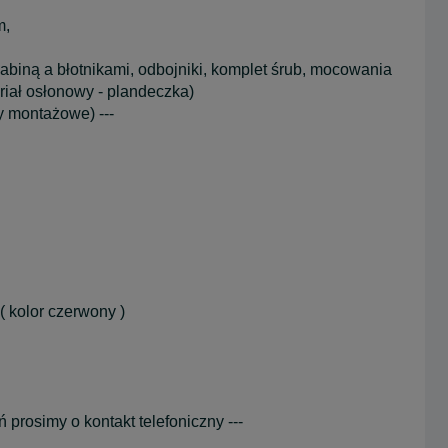
m,
iną a błotnikami, odbojniki, komplet śrub, mocowania
riał osłonowy - plandeczka)
y montażowe) ---
( kolor czerwony )
prosimy o kontakt telefoniczny ---