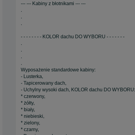
--- --- Kabiny z błotnikami --- ---
.
.
.
- - - - - - - - KOLOR dachu DO WYBORU - - - - - - -
.
.
.
.
Wyposażenie standardowe kabiny:
- Lusterka,
- Tapicerowany dach,
- Uchylny wysoki dach, KOLOR dachu DO WYBORU
* czerwony,
* żółty,
* biały,
* niebieski,
* zielony,
* czarny,