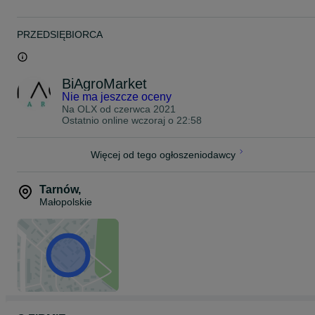
- wersja poszerzana
- wersja ogrodnicza sadownicza
- otwierane drzwi na koło
PRZEDSIĘBIORCA
.
.
.
BiAgroMarket
--- --- --- SPRZEDAŻ RATALNA --- --- ---
.
Nie ma jeszcze oceny
.
Na OLX od
czerwca 2021
.
Ostatnio online wczoraj o 22:58
--- --- ---TRANSPORT NA TERENIE CAŁEGO KRAJU --- --- ---
.
.
Więcej od tego ogłoszeniodawcy
.
Posiadamy stale w ofercie kabiny do ciągników:
- Ursus C-330 C330
Tarnów
,
- Ursus C-360 C360
Małopolskie
- MF 235 MF235
- MF 255 F255
- T-25 T25 Ruski
W ofercie:
--- --- Kabiny bez błotników --- ---
--- --- Kabiny z błotnikami --- ---
.
.
.