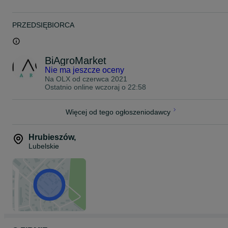
- wersja poszerzana
- wersja ogrodnicza sadownicza
- otwierane drzwi na koło
PRZEDSIĘBIORCA
.
.
.
BiAgroMarket
--- --- --- SPRZEDAŻ RATALNA --- --- ---
.
Nie ma jeszcze oceny
.
Na OLX od
czerwca 2021
.
Ostatnio online wczoraj o 22:58
--- --- ---TRANSPORT NA TERENIE CAŁEGO KRAJU --- --- ---
.
.
Więcej od tego ogłoszeniodawcy
.
Posiadamy stale w ofercie kabiny do ciągników:
- Ursus C-330 C330
Hrubieszów
,
- Ursus C-360 C360
Lubelskie
- MF 235 MF235
- MF 255 F255
- T-25 T25 Ruski
W ofercie:
--- --- Kabiny bez błotników --- ---
--- --- Kabiny z błotnikami --- ---
.
.
.