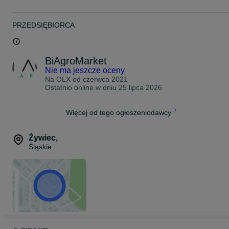
- wersja poszerzana
- wersja ogrodnicza sadownicza
- otwierane drzwi na koło
PRZEDSIĘBIORCA
.
.
.
BiAgroMarket
--- --- --- SPRZEDAŻ RATALNA --- --- ---
.
Nie ma jeszcze oceny
.
Na OLX od
czerwca 2021
.
Ostatnio online w dniu 25 lipca 2026
--- --- ---TRANSPORT NA TERENIE CAŁEGO KRAJU --- --- ---
.
.
Więcej od tego ogłoszeniodawcy
.
Posiadamy stale w ofercie kabiny do ciągników:
- Ursus C-330 C330
Żywiec
,
- Ursus C-360 C360
Śląskie
- MF 235 MF235
- MF 255 F255
- T-25 T25 Ruski
W ofercie:
--- --- Kabiny bez błotników --- ---
--- --- Kabiny z błotnikami --- ---
.
.
.