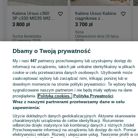
.
--- --- --- TRANSPORT NA TERENIE CAŁEGO KRAJU!!!
Kabina Ursus c360
Kabina Ursus Kabina
3P c330 Mf235 Mf255
ciągnikowa z
.
MTZ T25
błotnikami/ kabina
3 800 zł
3 700 zł
.
bez błotników C330
Nysa
C-330 C360 C-360
Przygotowujemy oferty do ARiMR
Sucha Beskidzka
Odświeżono dnia 29 lipca
MF235 MF255 T25 T-
03 sierpnia 2026
2026
25 +wycieraczka /
Przedstawiona oferta cenowa ma charakter informacyjny i nie
Dostawa całe PL --
Dbamy o Twoją prywatność
stanowi oferty handlowej w rozumieniu Art.66 par.1 Kodeksu
RATY--
Cywilnego.
My i nasi
447
partnerzy przechowujemy lub uzyskujemy dostęp do
Strona główna
Rolnictwo
Części do maszyn rolniczych
Części do maszyn
Niniejsze ogłoszenie jest wyłącznie informacją handlową i nie
rolniczych - Śląskie
Części do maszyn rolniczych - Żywiec
informacji na urządzeniu, takich jak unikalne identyfikatory w plikach
stanowi oferty w myśl art. 66, § 1. Kodeksu Cywilnego. Sprzedając
cookie w celu przetwarzania danych osobowych. Użytkownik może
nie odpowiada za ewentualne błędy lub nieaktualność ogłoszenia.
zaakceptować wybory lub zarządzać nimi, klikając poniżej lub w
KATEGORIA
dowolnym momencie na stronie polityki prywatności. Te wybory będą
Naglak, Szymczak, Pronar, Dexwal, Agro-lift, Tolmet, Swit-rol,
Selmar, Gomar, Wodziński, Łuczak, Agro-stal, Świtrol, Agrolift, Agro
sygnalizowane naszym partnerom i nie będą miały wpływu na dane
masz, Bomet, Renal, Biardzki, Agromasz, Strumyk, Dziekan,
przeglądania.
Polityka cookies,
Polityka Prywatności
ID:
866397515
Wyświetlenia: 1
Demarol, Roll Stell, Pom Augustów, Kłos, Adraf, Złoty Kłos, Abra,
Wraz z naszymi partnerami przetwarzamy dane w celu
Pomot, Altro, Ad-rol, Adrol, Agro-max, Motyl, Agromax, Wolmet,
zapewnienia:
Królik, Mcms, Altro, Agmet, Lisicki, Metal-technik, Rol-steel, Rolex,
Remet, M-rol, Agropart, Jagoda, Weremczuk, Solan, Igamet,
Zadzwoń / SMS
Wyślij wiadomość
Użycie dokładnych danych geolokalizacyjnych. Aktywne skanowanie
Cynkomet, Woprol, Inter-tech, Ursus, Massey Ferguson, T-25, MF,
charakterystyki urządzenia do celów identyfikacji. Rozumienie
Ruski, Geograss, Geogras, Selmar, LISICKI, kabina ciągnikowa,
odbiorców dzięki statystyce lub kombinacji danych z różnych źródeł.
kabina Ursus, kabiny ciągnikowe, kabina do ciągnika, Agrostal,
Przechowywanie informacji na urządzeniu lub dostęp do nich. Pomiar
Przyczepka, maska Ursus, dach kabiny, błotniki Ursus
efektywności reklam. Rozwój i ulepszanie usług. Tworzenie profili w c