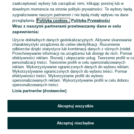
KATEGORIA
zaakceptować wybory lub zarządzać nimi, klikając poniżej lub w
dowolnym momencie na stronie polityki prywatności. Te wybory będą
sygnalizowane naszym partnerom i nie będą miały wpływu na dane
ID:
1046672987
Wyświetlenia: 1
przeglądania.
Polityka cookies,
Polityka Prywatności
Wraz z naszymi partnerami przetwarzamy dane w celu
zapewnienia:
Zadzwoń / SMS
Wyślij wiadomość
Użycie dokładnych danych geolokalizacyjnych. Aktywne skanowanie
charakterystyki urządzenia do celów identyfikacji. Rozumienie
odbiorców dzięki statystyce lub kombinacji danych z różnych źródeł.
Przechowywanie informacji na urządzeniu lub dostęp do nich. Pomiar
efektywności reklam. Rozwój i ulepszanie usług. Tworzenie profili w c
personalizacji treści. Tworzenie profili w celu spersonalizowanych
reklam. Wykorzystywanie ograniczonych danych do wyboru reklam.
Wykorzystywanie ograniczonych danych do wyboru treści. Pomiar
efektywności treści. Wykorzystanie profili do wyboru
spersonalizowanych reklam. Wykorzystywanie profili w celu doboru
spersonalizowanych treści.
Lista partnerów (dostawców)
Akceptuj wszystkie
Akceptuj niezbędne