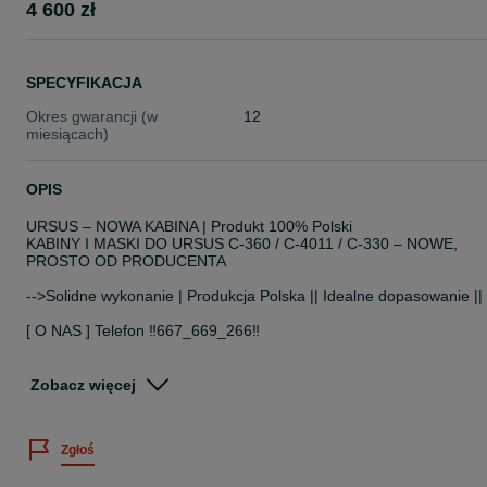
4 600 zł
SPECYFIKACJA
Okres gwarancji (w
12
miesiącach)
OPIS
URSUS – NOWA KABINA | Produkt 100% Polski
KABINY I MASKI DO URSUS C-360 / C-4011 / C-330 – NOWE,
PROSTO OD PRODUCENTA
-->Solidne wykonanie | Produkcja Polska || Idealne dopasowanie ||
[ O NAS ] Telefon ‼️667_669_266‼️
Na sprzedaż nowa kabina do ciągników **Ursus C-360** oraz
**Ursus C-330**.
Zobacz więcej
**Produkt 100% Polski**
Kabina solidnie wykonana, szczelna i komfortowa – znacząco
Zgłoś
poprawia wygodę oraz bezpieczeństwo pracy w każdych warunkac
pogodowych.