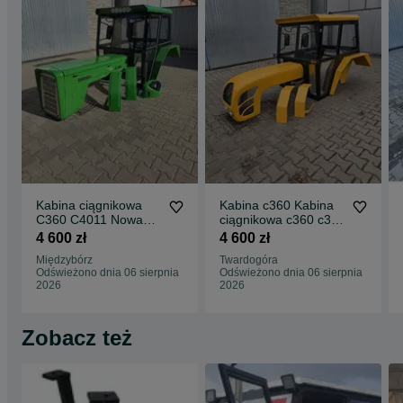
Kabina ciągnikowa
Kabina c360 Kabina
C360 C4011 Nowa
ciągnikowa c360 c330
kabina c360 Maska
URSUS c360 Nowa
4 600 zł
4 600 zł
c360 ‼️Gratis ‼️
kabina c360
Międzybórz
Twardogóra
Odświeżono dnia 06 sierpnia
Odświeżono dnia 06 sierpnia
2026
2026
Zobacz też