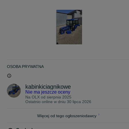
** Wyposażenie standardowe:**
--> Szyby hartowane – trwałe i bezpieczne
--> Wysoki dach tapicerowany
-->2 lusterka boczne
--> Błotniki tapicerowane
--> Tylna ramka uchylna na siłownikach gazowych
--> 2 drzwi zamykane na klucz
--> 4 łapy montażowe z poduszkami
--> Plandeka na tył i drążek kierowniczy
--> Blachy na podłogę
--> 2 stopnie ułatwiające wsiadanie
--> Dodatkowe wyposażenie (na życzenie klienta):
OSOBA PRYWATNA
-> Instalacja elektryczna + 7 lamp (w tym 3 halogeny LED)
-> Wycieraczka elektryczna z piórem i ramieniem
-> Naklejka na dach URSUS
kabinkiciagnikowe
-> Błotniki przednie
Nie ma jeszcze oceny
-"> Cena standardowej kabiny z błotnikami 4600 -
Na OLX od
sierpnia 2025
Ostatnio online w dniu 30 lipca 2026
‼️UWAGA‼️
POSIADAM RÓWNIEŻ MASKI
Więcej od tego ogłoszeniodawcy
--> METALOWE ORGINALNE
--> Z TWORZYWA SZTUCZNEGO