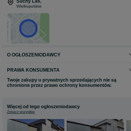
Suchy Las
,
Kabina estetycznie wykonana, gotowa do montażu.
Wielkopolskie
->Wysyłka na terenie całej Polski
-> W ofercie posiadam również maski metalowe oraz z tworzywa.
Zapraszam do kontaktu telefonicznego.
‼️667x669x266‼️
KoźminWielkopolski]
__ Zapraszam do kontaktu – chętnie udzielę dodatkowych
informacji, doradzę i pomogę w wyborze odpowiedniego modelu
kabiny lub maski.
O OGŁOSZENIODAWCY
‼️GWARANCJA JAKOŚCI I ZADOWOLENIA‼️
PRAWA KONSUMENTA
Twoje zakupy u prywatnych sprzedających nie są
chronione przez prawo ochrony konsumentów.
Więcej od tego ogłoszeniodawcy
Zobacz wszystkie