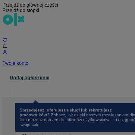
Przejdź do głównej części
Przejdź do stopki
Czat
Twoje konto
Dodaj ogłoszenie
Dla biznesu
opens in a new tab
Sprzedajesz, oferujesz usługi lub rekrutujesz
pracowników?
Zobacz, jak dzięki naszym rozwiązaniom dl
firm możesz dotrzeć do milionów użytkowników — i osiągną
swoje cele.