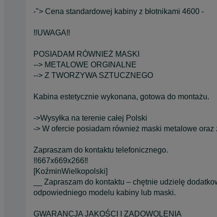
-"> Cena standardowej kabiny z błotnikami 4600 -
‼️UWAGA‼️
POSIADAM RÓWNIEŻ MASKI
--> METALOWE ORGINALNE
--> Z TWORZYWA SZTUCZNEGO
Kabina estetycznie wykonana, gotowa do montażu.
->Wysyłka na terenie całej Polski
-> W ofercie posiadam również maski metalowe oraz 
Zapraszam do kontaktu telefonicznego.
‼️667x669x266‼️
[KoźminWielkopolski]
__ Zapraszam do kontaktu – chętnie udzielę dodatko
odpowiedniego modelu kabiny lub maski.
GWARANCJA JAKOŚCI I ZADOWOLENIA