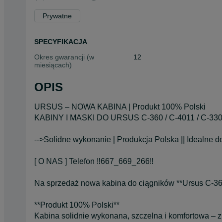
Prywatne
SPECYFIKACJA
Okres gwarancji (w
12
miesiącach)
OPIS
URSUS – NOWA KABINA | Produkt 100% Polski
KABINY I MASKI DO URSUS C-360 / C-4011 / C
-->Solidne wykonanie | Produkcja Polska || Idealne d
[ O NAS ] Telefon ‼️667_669_266‼️
Na sprzedaż nowa kabina do ciągników **Ursus C-360
**Produkt 100% Polski**
Kabina solidnie wykonana, szczelna i komfortowa –