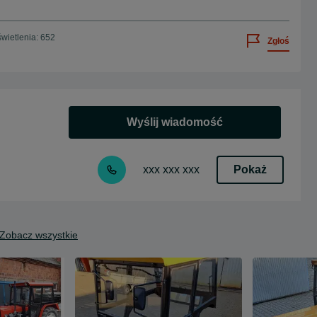
wietlenia: 652
Zgłoś
Wyślij wiadomość
Pokaż
xxx xxx xxx
Zobacz wszystkie