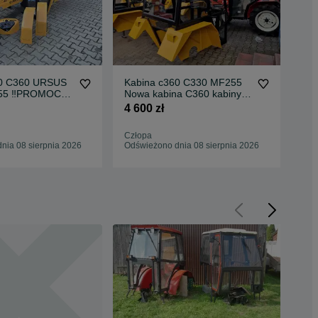
30 C360 URSUS
Kabina c360 C330 MF255
Kab
55 ‼️PROMOCJA
Nowa kabina C360 kabiny
Ka
C360 ‼️PROMOCJA ‼️
No
4 600 zł
4 7
Człopa
Zat
nia 08 sierpnia 2026
Odświeżono dnia 08 sierpnia 2026
Odś