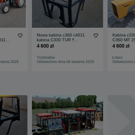
Nowa kabina c360 c4011
Kabina c3
011
kabina C330 TUR ‼️
C360 MF 2
‼️
PROMOCJA ‼️
‼️
4 600 zł
4 600 zł
Trzebiatów
Łobez
erpnia 2026
Odświeżono dnia 08 sierpnia 2026
Odświeżono d