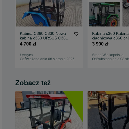
Kabina C360 C330 Nowa
Kabina c360 Kabina
kabina c360 URSUS C360!!
ciągnikowa c360 c4
PROMOCJA!!
Nowa KABINA C360 
4 700 zł
3 900 zł
PROMOCJA‼
Łęczyca
Środa Wielkopolska
Odświeżono dnia 08 sierpnia 2026
Odświeżono dnia 08 si
Zobacz też