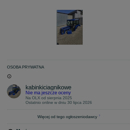
** Wyposażenie standardowe:**
--> Szyby hartowane – trwałe i bezpieczne
--> Wysoki dach tapicerowany
-->2 lusterka boczne
--> Błotniki tapicerowane
--> Tylna ramka uchylna na siłownikach gazowych
--> 2 drzwi zamykane na klucz
--> 4 łapy montażowe z poduszkami
--> Plandeka na tył i drążek kierowniczy
--> Blachy na podłogę
--> 2 stopnie ułatwiające wsiadanie
--> Dodatkowe wyposażenie (na życzenie klienta):
OSOBA PRYWATNA
-> Instalacja elektryczna + 7 lamp (w tym 3 halogeny LED)
-> Wycieraczka elektryczna z piórem i ramieniem
-> Naklejka na dach URSUS
kabinkiciagnikowe
-> Błotniki przednie
Nie ma jeszcze oceny
-"> Cena standardowej kabiny z błotnikami 4600 -
Na OLX od
sierpnia 2025
Ostatnio online w dniu 30 lipca 2026
‼️UWAGA‼️
POSIADAM RÓWNIEŻ MASKI
Więcej od tego ogłoszeniodawcy
--> METALOWE ORGINALNE
--> Z TWORZYWA SZTUCZNEGO