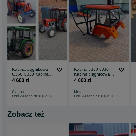
Kabina ciągnikowa
Kabina c360 c330
C360 C330 Kabina
Kabina ciągnikowa
C360 URSUS c360 ‼️
C360 C4011 URSUS
4 600 zł
4 600 zł
PROMOCJA ‼️
c360 ‼️PROMOCJA ‼️
Człopa
Morąg
Odświeżono dzisiaj o 10:35
Odświeżono dzisiaj o 10:35
Zobacz też