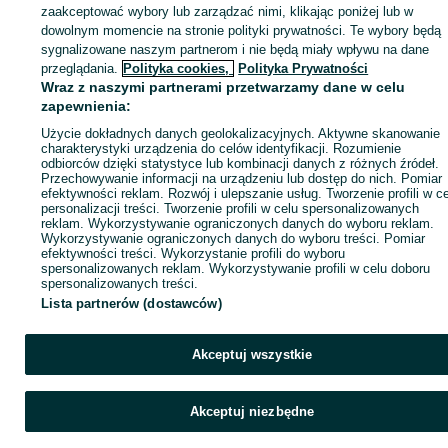
KATEGORIA
zaakceptować wybory lub zarządzać nimi, klikając poniżej lub w
dowolnym momencie na stronie polityki prywatności. Te wybory będą
sygnalizowane naszym partnerom i nie będą miały wpływu na dane
ID:
1046927787
Wyświetlenia: 3
przeglądania.
Polityka cookies,
Polityka Prywatności
Wraz z naszymi partnerami przetwarzamy dane w celu
zapewnienia:
Zadzwoń / SMS
Wyślij wiadomość
Użycie dokładnych danych geolokalizacyjnych. Aktywne skanowanie
charakterystyki urządzenia do celów identyfikacji. Rozumienie
odbiorców dzięki statystyce lub kombinacji danych z różnych źródeł.
Przechowywanie informacji na urządzeniu lub dostęp do nich. Pomiar
efektywności reklam. Rozwój i ulepszanie usług. Tworzenie profili w c
personalizacji treści. Tworzenie profili w celu spersonalizowanych
reklam. Wykorzystywanie ograniczonych danych do wyboru reklam.
Wykorzystywanie ograniczonych danych do wyboru treści. Pomiar
efektywności treści. Wykorzystanie profili do wyboru
spersonalizowanych reklam. Wykorzystywanie profili w celu doboru
spersonalizowanych treści.
Lista partnerów (dostawców)
Akceptuj wszystkie
Akceptuj niezbędne