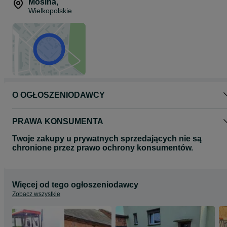
Mosina
,
Kabina estetycznie wykonana, gotowa do montażu.
Wielkopolskie
->Wysyłka na terenie całej Polski
-> W ofercie posiadam również maski metalowe oraz z tworzywa.
Zapraszam do kontaktu telefonicznego.
‼️667x669x266‼️
KoźminWielkopolski]
__ Zapraszam do kontaktu – chętnie udzielę dodatkowych
informacji, doradzę i pomogę w wyborze odpowiedniego modelu
kabiny lub maski.
O OGŁOSZENIODAWCY
GWARANCJA JAKOŚCI I ZADOWOLENIA
PRAWA KONSUMENTA
Twoje zakupy u prywatnych sprzedających nie są
chronione przez prawo ochrony konsumentów.
Więcej od tego ogłoszeniodawcy
Zobacz wszystkie