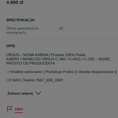
4 600 zł
SPECYFIKACJA
Okres gwarancji (w
12
miesiącach)
OPIS
URSUS – NOWA KABINA | Produkt 100% Polski
KABINY I MASKI DO URSUS C-360 / C-4011 / C-330 – NOWE,
PROSTO OD PRODUCENTA
-->Solidne wykonanie | Produkcja Polska || Idealne dopasowanie ||
[ O NAS ] Telefon ‼️667_669_266‼️
Na sprzedaż nowa kabina do ciągników **Ursus C-360** oraz
**Ursus C-330**.
Zobacz więcej
**Produkt 100% Polski**
Kabina solidnie wykonana, szczelna i komfortowa – znacząco
Zgłoś
poprawia wygodę oraz bezpieczeństwo pracy w każdych warunkac
pogodowych.