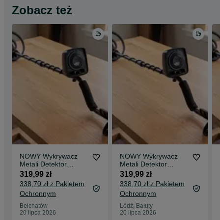
Zobacz też
NOWY Wykrywacz
NOWY Wykrywacz
Metali Detektor
Metali Detektor
Metalu Z
Metalu Z
319,99 zł
319,99 zł
Dyskryminacją
Dyskryminacją
338,70 zł z Pakietem
338,70 zł z Pakietem
Wodoodporna Sonda
Wodoodporna Sonda
Ochronnym
Ochronnym
LED Monety Złoto
LED Monety Złoto
Srebro
Srebro
Bełchatów
Łódź, Bałuty
20 lipca 2026
20 lipca 2026