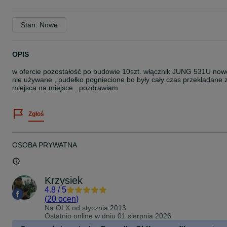
Stan: Nowe
OPIS
w ofercie pozostałość po budowie 10szt. włącznik JUNG 531U now
nie używane , pudełko pogniecione bo były cały czas przekładane 
miejsca na miejsce . pozdrawiam
Zgłoś
OSOBA PRYWATNA
Krzysiek
4.8
/
5
(
20 ocen
)
Na OLX od
stycznia 2013
Ostatnio online w dniu 01 sierpnia 2026