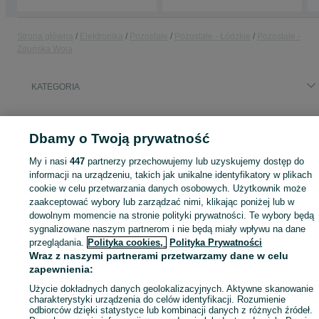
Strona główna
Elektronika
Pozostałe
Pozostałe - Łódzkie
Pozostałe -
Zduńska Wola
KATEGORIA
ID:
894386628
Wyświetlenia: 1
Dbamy o Twoją prywatność
My i nasi
447
partnerzy przechowujemy lub uzyskujemy dostęp do
informacji na urządzeniu, takich jak unikalne identyfikatory w plikach
Zaloguj się lub załóż konto na OLX, aby skontaktować się z t
cookie w celu przetwarzania danych osobowych. Użytkownik może
sprzedającym
zaakceptować wybory lub zarządzać nimi, klikając poniżej lub w
dowolnym momencie na stronie polityki prywatności. Te wybory będą
sygnalizowane naszym partnerom i nie będą miały wpływu na dane
przeglądania.
Polityka cookies,
Polityka Prywatności
Zaloguj się / Załóż konto
Wraz z naszymi partnerami przetwarzamy dane w celu
zapewnienia:
Zadzwoń / SMS
Wyślij wiadomość
Użycie dokładnych danych geolokalizacyjnych. Aktywne skanowanie
charakterystyki urządzenia do celów identyfikacji. Rozumienie
odbiorców dzięki statystyce lub kombinacji danych z różnych źródeł.