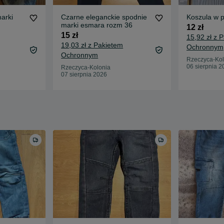
arki
Czarne eleganckie spodnie
Koszula w 
marki esmara rozm 36
12 zł
15 zł
15,92 zł z 
19,03 zł z Pakietem
Ochronnym
Ochronnym
Rzeczyca-Kol
06 sierpnia 2
Rzeczyca-Kolonia
07 sierpnia 2026