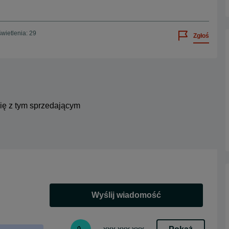
wietlenia: 29
Zgłoś
się z tym sprzedającym
Wyślij wiadomość