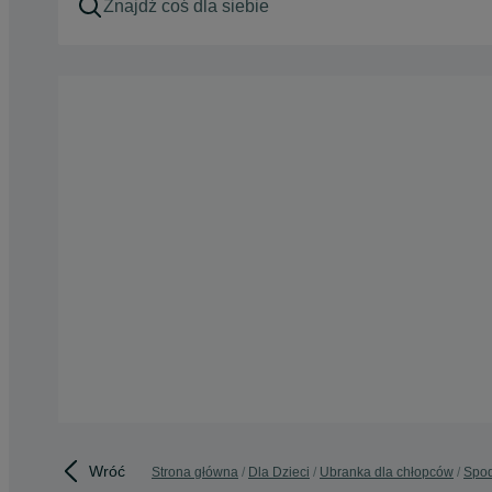
Wróć
Strona główna
Dla Dzieci
Ubranka dla chłopców
Spod