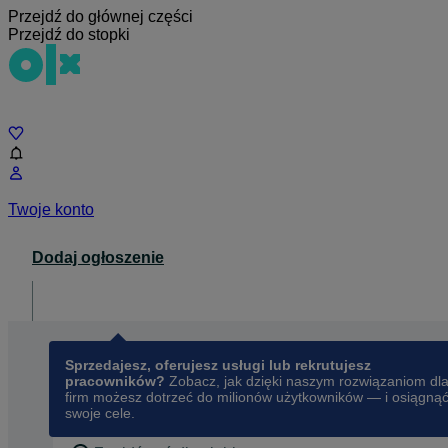
Przejdź do głównej części
Przejdź do stopki
Czat
Twoje konto
Dodaj ogłoszenie
Dla biznesu
opens in a new tab
Sprzedajesz, oferujesz usługi lub rekrutujesz
pracowników?
Zobacz, jak dzięki naszym rozwiązaniom dl
firm możesz dotrzeć do milionów użytkowników — i osiągną
swoje cele.