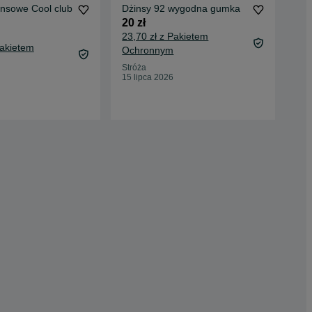
ansowe Cool club
Dżinsy 92 wygodna gumka
Spo
roz
20 zł
wi
15 
23,70 zł z Pakietem
Pakietem
18,
Ochronnym
Oc
Stróża
15 lipca 2026
Łaz
29 