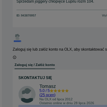
Sprzedam joggery chłopięce Lupilu rozm 104.
ID:
943870957
Wyś
Zaloguj się lub załóż konto na OLX, aby skontaktować 
Zaloguj się / Załóż konto
SKONTAKTUJ SIĘ
Tomasz
5.0
/
5
(
25 ocen
)
Na OLX od
lipca 2012
Ostatnio online w dniu 28 lipca 2026