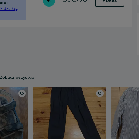
Pokaż
xxx xxx xxx
ane
i
k działają
Zobacz wszystkie