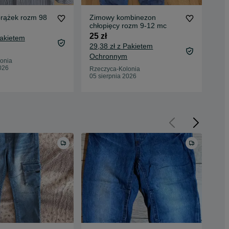
prążek rozm 98
Zimowy kombinezon
Nie
chłopięcy rozm 9-12 mc
wie
25 zł
10 
Pakietem
29,38 zł z Pakietem
13,
Ochronnym
Oc
onia
026
Rzeczyca-Kolonia
Rze
05 sierpnia 2026
05 