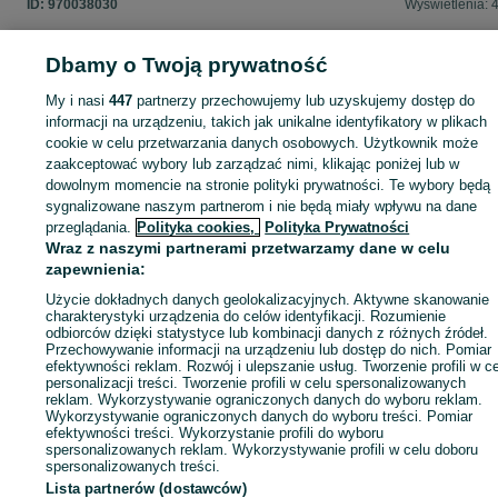
ID:
970038030
Wyświetlenia: 
Dbamy o Twoją prywatność
My i nasi
447
partnerzy przechowujemy lub uzyskujemy dostęp do
Zaloguj się lub załóż konto na OLX, aby skontaktować się z t
informacji na urządzeniu, takich jak unikalne identyfikatory w plikach
sprzedającym
cookie w celu przetwarzania danych osobowych. Użytkownik może
zaakceptować wybory lub zarządzać nimi, klikając poniżej lub w
dowolnym momencie na stronie polityki prywatności. Te wybory będą
Zaloguj się / Załóż konto
sygnalizowane naszym partnerom i nie będą miały wpływu na dane
przeglądania.
Polityka cookies,
Polityka Prywatności
Wraz z naszymi partnerami przetwarzamy dane w celu
Wyślij wiadomość
Kup
zapewnienia:
Użycie dokładnych danych geolokalizacyjnych. Aktywne skanowanie
charakterystyki urządzenia do celów identyfikacji. Rozumienie
odbiorców dzięki statystyce lub kombinacji danych z różnych źródeł.
Przechowywanie informacji na urządzeniu lub dostęp do nich. Pomiar
efektywności reklam. Rozwój i ulepszanie usług. Tworzenie profili w c
personalizacji treści. Tworzenie profili w celu spersonalizowanych
reklam. Wykorzystywanie ograniczonych danych do wyboru reklam.
Wykorzystywanie ograniczonych danych do wyboru treści. Pomiar
efektywności treści. Wykorzystanie profili do wyboru
spersonalizowanych reklam. Wykorzystywanie profili w celu doboru
spersonalizowanych treści.
Lista partnerów (dostawców)