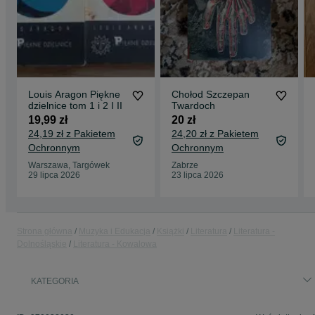
Louis Aragon Piękne
Chołod Szczepan
dzielnice tom 1 i 2 I II
Twardoch
19,99 zł
20 zł
24,19 zł z Pakietem
24,20 zł z Pakietem
Ochronnym
Ochronnym
Warszawa, Targówek
Zabrze
29 lipca 2026
23 lipca 2026
Strona główna
Muzyka i Edukacja
Książki
Literatura
Literatura -
Dolnośląskie
Literatura - Kowalowa
KATEGORIA