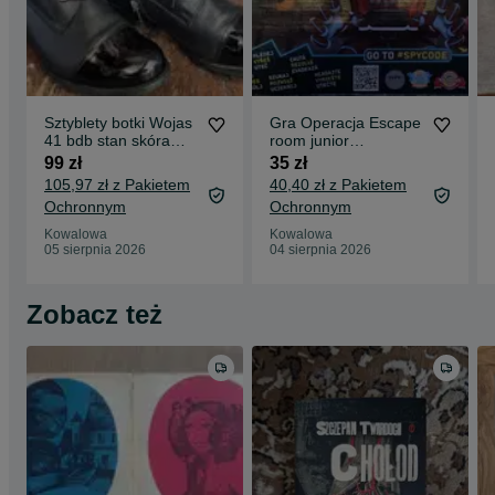
Sztyblety botki Wojas
Gra Operacja Escape
41 bdb stan skóra
room junior
czarne ocieplane
kompletna
99 zł
35 zł
105,97 zł z Pakietem
40,40 zł z Pakietem
Ochronnym
Ochronnym
Kowalowa
Kowalowa
05 sierpnia 2026
04 sierpnia 2026
Zobacz też