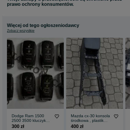
prawo ochrony konsumentów.
Więcej od tego ogłoszeniodawcy
Zobacz wszystkie
Dodge Ram 1500
Mazda cx-30 konsola
2500 3500 kluczyk
środkowa , plastik
pilot keyless
,środek
300 zł
400 zł
,kierownica,obudowa