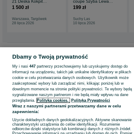
21 Deska Kokpit
coupe Szyba Lewa
Konsola Poduszka
przód
1 500 zł
199 zł
Oryginał
Warszawa, Targówek
Suchy Las
28 lipca 2026
10 lipca 2026
Strona główna
Motoryzacja
Części samochodowe
Osobowe
Osobowe -
Dbamy o Twoją prywatność
Mazowieckie
Osobowe - Wołomin
My i nasi
447
partnerzy przechowujemy lub uzyskujemy dostęp do
informacji na urządzeniu, takich jak unikalne identyfikatory w plikach
KATEGORIA
cookie w celu przetwarzania danych osobowych. Użytkownik może
zaakceptować wybory lub zarządzać nimi, klikając poniżej lub w
ID:
736352456
Wyświetlenia: 5
dowolnym momencie na stronie polityki prywatności. Te wybory będą
sygnalizowane naszym partnerom i nie będą miały wpływu na dane
przeglądania.
Polityka cookies,
Polityka Prywatności
Zadzwoń / SMS
Wyślij wiadomość
Wraz z naszymi partnerami przetwarzamy dane w celu
zapewnienia:
Użycie dokładnych danych geolokalizacyjnych. Aktywne skanowanie
charakterystyki urządzenia do celów identyfikacji. Rozumienie
odbiorców dzięki statystyce lub kombinacji danych z różnych źródeł.
Przechowywanie informacji na urządzeniu lub dostęp do nich. Pomiar