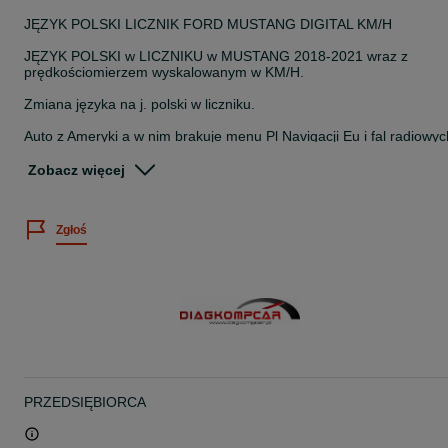
JĘZYK POLSKI LICZNIK FORD MUSTANG DIGITAL KM/H
JĘZYK POLSKI w LICZNIKU w MUSTANG 2018-2021 wraz z
prędkościomierzem wyskalowanym w KM/H.
Zmiana języka na j. polski w liczniku.
Auto z Ameryki a w nim brakuje menu Pl Navigacji Eu i fal radiowyc
to :
Zobacz więcej
- Nawigację w j.polskim wraz z mapami EUROPY Sync 3 sync 4
- Europejskie częstotliwości fal radiowych ( fale parzyste i nie
Zgłoś
parzyste )
- Diagnostyka Ford
-Kodowanie aktualizacja modułów
PCM , TCM , TCU , APIM , PAM , BCM , AHCM , TRM , ABS , RTM 
PDM , DDM , RCM , HVAC , PSCM , ACM , WACM , SCCM ,IPC
PRZEDSIĘBIORCA