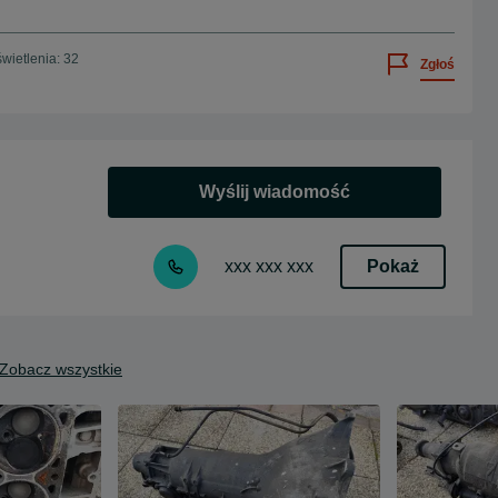
wietlenia: 32
Zgłoś
Wyślij wiadomość
Pokaż
xxx xxx xxx
Zobacz wszystkie