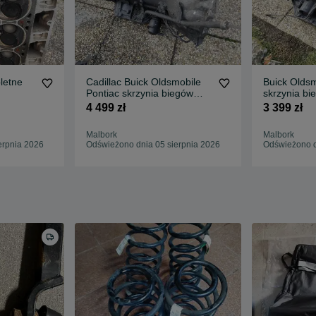
letne
Cadillac Buick Oldsmobile
Buick Oldsm
Pontiac skrzynia biegów
skrzynia bi
automatyczna TH400
automatyc
4 499 zł
3 399 zł
Malbork
Malbork
erpnia 2026
Odświeżono dnia 05 sierpnia 2026
Odświeżono d