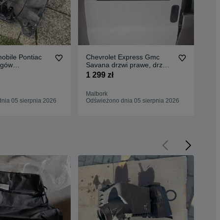
obile Pontiac
Chevrolet Express Gmc
Amc
egów
Savana drzwi prawe, drzwi
Hor
zna TH350
boczne
au
1 299 zł
3 4
Malbork
Mal
nia 05 sierpnia 2026
Odświeżono dnia 05 sierpnia 2026
Odś