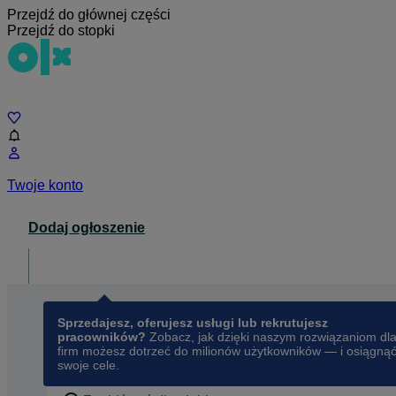
Przejdź do głównej części
Przejdź do stopki
Czat
Twoje konto
Dodaj ogłoszenie
Dla biznesu
opens in a new tab
Sprzedajesz, oferujesz usługi lub rekrutujesz
pracowników?
Zobacz, jak dzięki naszym rozwiązaniom dl
firm możesz dotrzeć do milionów użytkowników — i osiągną
swoje cele.