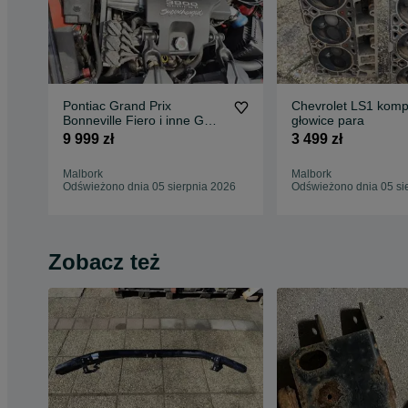
Pontiac Grand Prix
Chevrolet LS1 komp
Bonneville Fiero i inne GM
głowice para
kompletny silnik L67
9 999 zł
3 499 zł
Malbork
Malbork
Odświeżono dnia 05 sierpnia 2026
Odświeżono dnia 05 si
Zobacz też