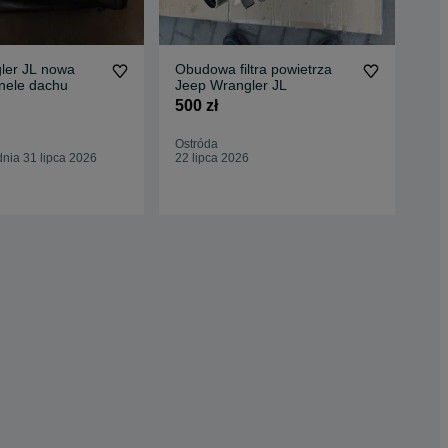
ler JL nowa
Obudowa filtra powietrza
Jee
nele dachu
Jeep Wrangler JL
drą
Mo
500 zł
1 0
Ostróda
Mal
nia 31 lipca 2026
22 lipca 2026
Odś