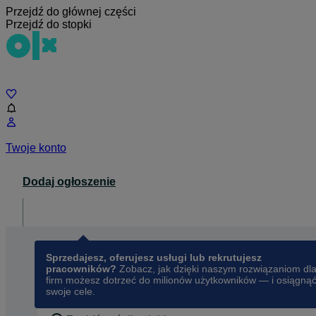
Przejdź do głównej części
Przejdź do stopki
Czat
Twoje konto
Dodaj ogłoszenie
Dla biznesu
opens in a new tab
Sprzedajesz, oferujesz usługi lub rekrutujesz
pracowników?
Zobacz, jak dzięki naszym rozwiązaniom dl
firm możesz dotrzeć do milionów użytkowników — i osiągną
swoje cele.