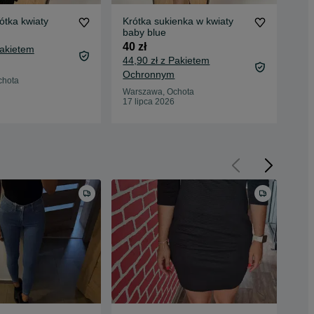
ótka kwiaty
Krótka sukienka w kwiaty
Kró
baby blue
kwi
40 zł
20 
Pakietem
44,90 zł z Pakietem
24,
Ochronnym
Oc
chota
Warszawa, Ochota
War
17 lipca 2026
17 