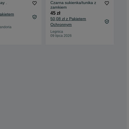
Jeansy Sinsay .
Czarna sukienka/tunika z
Pię
zamkiem
S b
45 zł
60 
Pakietem
50,08 zł z Pakietem
65,
Ochronnym
Oc
andoria
Legnica
Gos
09 lipca 2026
26 