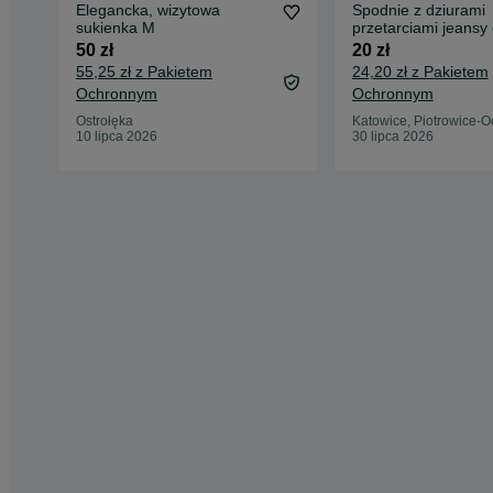
Elegancka, wizytowa
Spodnie z dziurami
sukienka M
przetarciami jeansy
niebieskie Mavi
50 zł
20 zł
55,25 zł z Pakietem
24,20 zł z Pakietem
Ochronnym
Ochronnym
Ostrołęka
Katowice, Piotrowice-O
10 lipca 2026
30 lipca 2026