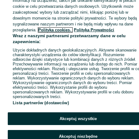
informacji na urządzeniu, takich jak unikalne identyfikatory w plikach
sprzedającym
cookie w celu przetwarzania danych osobowych. Użytkownik może
zaakceptować wybory lub zarządzać nimi, klikając poniżej lub w
dowolnym momencie na stronie polityki prywatności. Te wybory będą
sygnalizowane naszym partnerom i nie będą miały wpływu na dane
Zaloguj się / Załóż konto
przeglądania.
Polityka cookies,
Polityka Prywatności
Wraz z naszymi partnerami przetwarzamy dane w celu
zapewnienia:
Wyślij wiadomość
Kup
Użycie dokładnych danych geolokalizacyjnych. Aktywne skanowanie
charakterystyki urządzenia do celów identyfikacji. Rozumienie
odbiorców dzięki statystyce lub kombinacji danych z różnych źródeł.
Przechowywanie informacji na urządzeniu lub dostęp do nich. Pomiar
efektywności reklam. Rozwój i ulepszanie usług. Tworzenie profili w c
personalizacji treści. Tworzenie profili w celu spersonalizowanych
reklam. Wykorzystywanie ograniczonych danych do wyboru reklam.
Wykorzystywanie ograniczonych danych do wyboru treści. Pomiar
efektywności treści. Wykorzystanie profili do wyboru
spersonalizowanych reklam. Wykorzystywanie profili w celu doboru
spersonalizowanych treści.
Lista partnerów (dostawców)
Akceptuj wszystkie
Akceptuj niezbędne