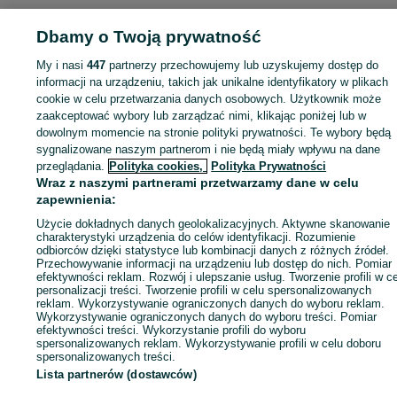
Dbamy o Twoją prywatność
My i nasi
447
partnerzy przechowujemy lub uzyskujemy dostęp do
Zaloguj się lub załóż konto na OLX, aby skontaktować się z t
informacji na urządzeniu, takich jak unikalne identyfikatory w plikach
sprzedającym
cookie w celu przetwarzania danych osobowych. Użytkownik może
zaakceptować wybory lub zarządzać nimi, klikając poniżej lub w
dowolnym momencie na stronie polityki prywatności. Te wybory będą
Zaloguj się / Załóż konto
sygnalizowane naszym partnerom i nie będą miały wpływu na dane
przeglądania.
Polityka cookies,
Polityka Prywatności
Wraz z naszymi partnerami przetwarzamy dane w celu
Kup
zapewnienia:
Użycie dokładnych danych geolokalizacyjnych. Aktywne skanowanie
charakterystyki urządzenia do celów identyfikacji. Rozumienie
odbiorców dzięki statystyce lub kombinacji danych z różnych źródeł.
Przechowywanie informacji na urządzeniu lub dostęp do nich. Pomiar
efektywności reklam. Rozwój i ulepszanie usług. Tworzenie profili w c
personalizacji treści. Tworzenie profili w celu spersonalizowanych
reklam. Wykorzystywanie ograniczonych danych do wyboru reklam.
Wykorzystywanie ograniczonych danych do wyboru treści. Pomiar
efektywności treści. Wykorzystanie profili do wyboru
spersonalizowanych reklam. Wykorzystywanie profili w celu doboru
spersonalizowanych treści.
Lista partnerów (dostawców)