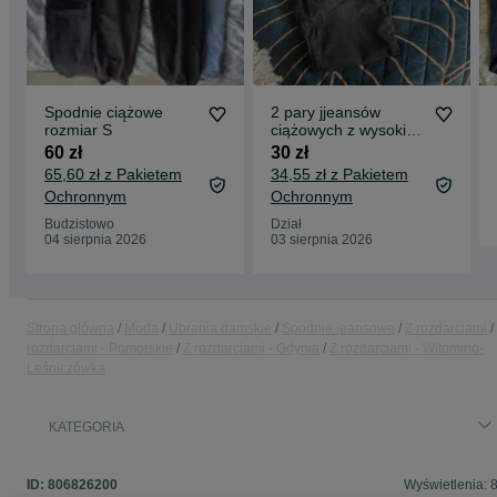
Spodnie ciążowe
2 pary jjeansów
rozmiar S
ciążowych z wysokim
stanem, rozmiar 40
60 zł
30 zł
65,60 zł z Pakietem
34,55 zł z Pakietem
Ochronnym
Ochronnym
Budzistowo
Dział
04 sierpnia 2026
03 sierpnia 2026
Strona główna
Moda
Ubrania damskie
Spodnie jeansowe
Z rozdarciami
rozdarciami - Pomorskie
Z rozdarciami - Gdynia
Z rozdarciami - Witomino-
Leśniczówka
KATEGORIA
ID:
806826200
Wyświetlenia: 