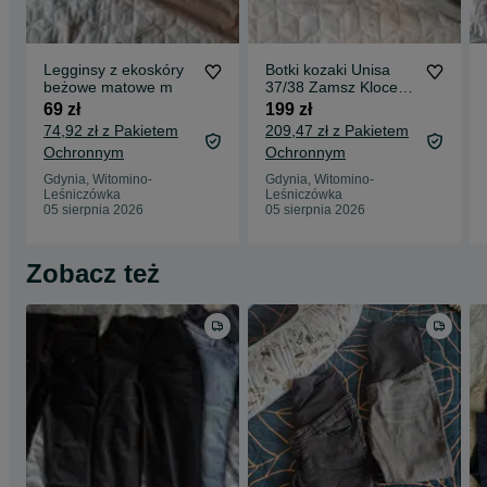
Legginsy z ekoskóry
Botki kozaki Unisa
beżowe matowe m
37/38 Zamsz Klocek
koturna wiązane
69 zł
199 zł
74,92 zł z Pakietem
209,47 zł z Pakietem
Ochronnym
Ochronnym
Gdynia, Witomino-
Gdynia, Witomino-
Leśniczówka
Leśniczówka
05 sierpnia 2026
05 sierpnia 2026
Zobacz też