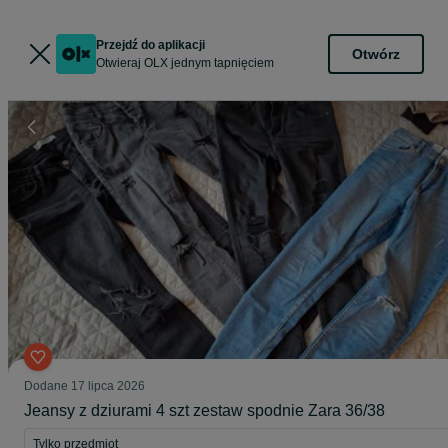
Przejdź do aplikacji
Otwórz
Otwieraj OLX jednym tapnięciem
Dodane
17 lipca 2026
Jeansy z dziurami 4 szt zestaw spodnie Zara 36/38
Tylko przedmiot