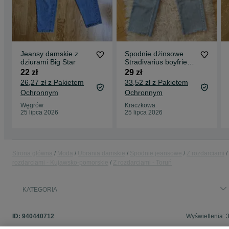
Jeansy damskie z
Spodnie dżinsowe
dziurami Big Star
Stradivarius boyfriend
mom jeans szerokie z
22 zł
29 zł
dziurami
26,27 zł z Pakietem
33,52 zł z Pakietem
Ochronnym
Ochronnym
Węgrów
Kraczkowa
25 lipca 2026
25 lipca 2026
Strona główna
Moda
Ubrania damskie
Spodnie jeansowe
Z rozdarciami
rozdarciami - Kujawsko-pomorskie
Z rozdarciami - Toruń
KATEGORIA
ID:
940440712
Wyświetlenia: 