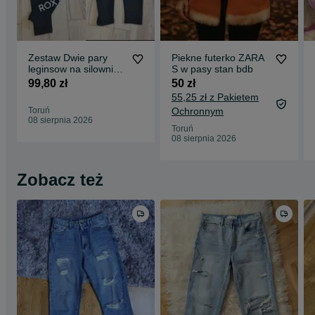
Zestaw Dwie pary
Piekne futerko ZARA
leginsow na silownie
S w pasy stan bdb
xs roxy plus plny lala
99,80 zł
50 zł
stab bdb
55,25 zł z Pakietem
Toruń
Ochronnym
08 sierpnia 2026
Toruń
08 sierpnia 2026
Zobacz też