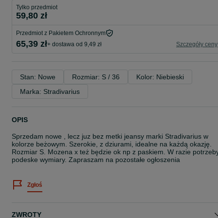
Tylko przedmiot
59,80 zł
Przedmiot z Pakietem Ochronnym
65,39 zł
+ dostawa od 9,49 zł
Szczegóły ceny
Stan: Nowe
Rozmiar: S / 36
Kolor: Niebieski
Marka: Stradivarius
OPIS
Sprzedam nowe , lecz juz bez metki jeansy marki Stradivarius w
kolorze beżowym. Szerokie, z dziurami, idealne na każdą okazję.
Rozmiar S. Mozena x też będzie ok np z paskiem. W razie potrzeb
podeske wymiary. Zapraszam na pozostałe ogłoszenia
Zgłoś
ZWROTY