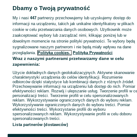
Dbamy o Twoją prywatność
My i nasi
447
partnerzy przechowujemy lub uzyskujemy dostęp do
Zaloguj się lub załóż konto na OLX, aby skontaktować się z t
informacji na urządzeniu, takich jak unikalne identyfikatory w plikach
sprzedającym
cookie w celu przetwarzania danych osobowych. Użytkownik może
zaakceptować wybory lub zarządzać nimi, klikając poniżej lub w
dowolnym momencie na stronie polityki prywatności. Te wybory będą
Zaloguj się / Załóż konto
sygnalizowane naszym partnerom i nie będą miały wpływu na dane
przeglądania.
Polityka cookies,
Polityka Prywatności
Wraz z naszymi partnerami przetwarzamy dane w celu
Wyślij wiadomość
Kup
zapewnienia:
Użycie dokładnych danych geolokalizacyjnych. Aktywne skanowanie
charakterystyki urządzenia do celów identyfikacji. Rozumienie
odbiorców dzięki statystyce lub kombinacji danych z różnych źródeł.
Przechowywanie informacji na urządzeniu lub dostęp do nich. Pomiar
efektywności reklam. Rozwój i ulepszanie usług. Tworzenie profili w c
personalizacji treści. Tworzenie profili w celu spersonalizowanych
reklam. Wykorzystywanie ograniczonych danych do wyboru reklam.
Wykorzystywanie ograniczonych danych do wyboru treści. Pomiar
efektywności treści. Wykorzystanie profili do wyboru
spersonalizowanych reklam. Wykorzystywanie profili w celu doboru
spersonalizowanych treści.
Lista partnerów (dostawców)