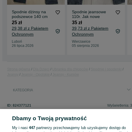
Spodnie dżinsy na
Spodnie jeansowe
podszewce 140 cm
110r. Jak nowe
25 zł
35 zł
29,38 zł z Pakietem
39,73 zł z Pakietem
Ochronnym
Ochronnym
Luboń
Wierzawice
26 lipca 2026
05 sierpnia 2026
Strona główna
Dla Dzieci
Ubranka dla chłopców
Spodnie i spodenki
Jeansy
Jeansy - Opolskie
Jeansy - Kuniów
KATEGORIA
ID:
824377121
Wyświetlenia: 
Dbamy o Twoją prywatność
My i nasi
447
partnerzy przechowujemy lub uzyskujemy dostęp do