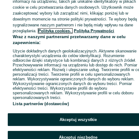
Zaloguj się lub załóż konto na OLX, aby skontaktować się z t
informacji na urządzeniu, takich jak unikalne identyfikatory w plikach
sprzedającym
cookie w celu przetwarzania danych osobowych. Użytkownik może
zaakceptować wybory lub zarządzać nimi, klikając poniżej lub w
dowolnym momencie na stronie polityki prywatności. Te wybory będą
sygnalizowane naszym partnerom i nie będą miały wpływu na dane
Zaloguj się / Załóż konto
przeglądania.
Polityka cookies,
Polityka Prywatności
Wraz z naszymi partnerami przetwarzamy dane w celu
Kup
zapewnienia:
Użycie dokładnych danych geolokalizacyjnych. Aktywne skanowanie
charakterystyki urządzenia do celów identyfikacji. Rozumienie
odbiorców dzięki statystyce lub kombinacji danych z różnych źródeł.
Przechowywanie informacji na urządzeniu lub dostęp do nich. Pomiar
efektywności reklam. Rozwój i ulepszanie usług. Tworzenie profili w c
personalizacji treści. Tworzenie profili w celu spersonalizowanych
reklam. Wykorzystywanie ograniczonych danych do wyboru reklam.
Wykorzystywanie ograniczonych danych do wyboru treści. Pomiar
efektywności treści. Wykorzystanie profili do wyboru
spersonalizowanych reklam. Wykorzystywanie profili w celu doboru
spersonalizowanych treści.
Lista partnerów (dostawców)
Akceptuj wszystkie
Akceptuj niezbędne