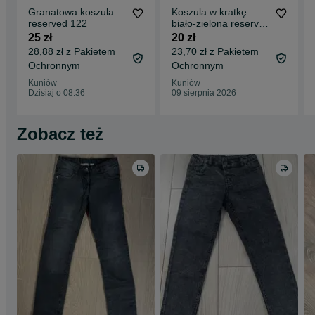
Granatowa koszula
Koszula w kratkę
reserved 122
biało-zielona reserved
116
25 zł
20 zł
28,88 zł z Pakietem
23,70 zł z Pakietem
Ochronnym
Ochronnym
Kuniów
Kuniów
Dzisiaj o 08:36
09 sierpnia 2026
Zobacz też