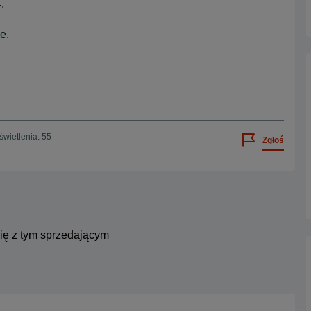
.
e.
wietlenia: 55
Zgłoś
się z tym sprzedającym