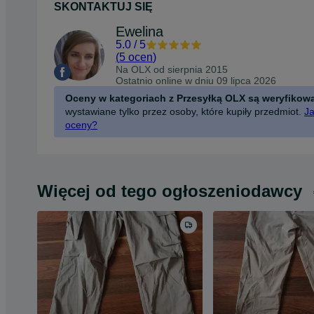
SKONTAKTUJ SIĘ
Ewelina
5.0
/
5
(
5 ocen
)
Na OLX od
sierpnia 2015
Ostatnio online w dniu 09 lipca 2026
Oceny w kategoriach z Przesyłką OLX są weryfikow
wystawiane tylko przez osoby, które kupiły przedmiot.
Ja
oceny?
Więcej od tego ogłoszeniodawcy