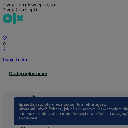
Przejdź do głównej części
Przejdź do stopki
Czat
Twoje konto
Dodaj ogłoszenie
Dla biznesu
opens in a new tab
Sprzedajesz, oferujesz usługi lub rekrutujesz
pracowników?
Zobacz, jak dzięki naszym rozwiązaniom dl
firm możesz dotrzeć do milionów użytkowników — i osiągną
swoje cele.