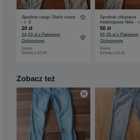
Spodnie cargo SheIn szare
Spodnie chłopięce
- r. S
trekkingowe Nike - r
158
20 zł
50 zł
24,20 zł z Pakietem
55,25 zł z Pakietem
Ochronnym
Ochronnym
Kielce
Kielce
Dzisiaj o 02:44
Dzisiaj o 01:41
Zobacz też