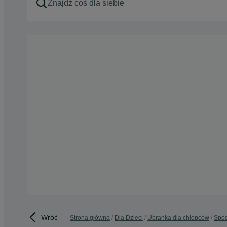
Wróć
Strona główna
Dla Dzieci
Ubranka dla chłopców
Spod