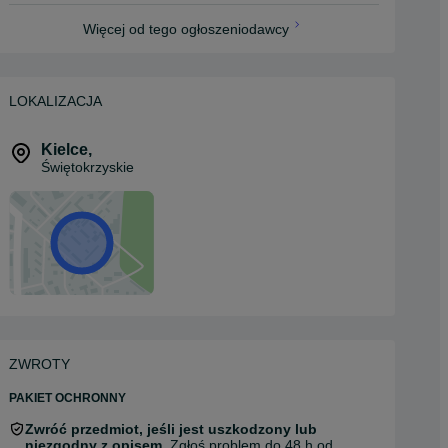
Więcej od tego ogłoszeniodawcy
LOKALIZACJA
Kielce
,
Świętokrzyskie
ZWROTY
PAKIET OCHRONNY
Zwróć przedmiot, jeśli jest uszkodzony lub
niezgodny z opisem.
Zgłoś problem do 48 h od