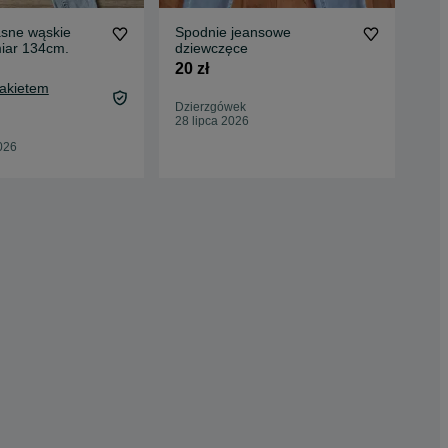
jasne wąskie
Spodnie jeansowe
miar 134cm.
dziewczęce
80 
20 zł
86,
Pakietem
Oc
Dzierzgówek
Świ
28 lipca 2026
30 
026