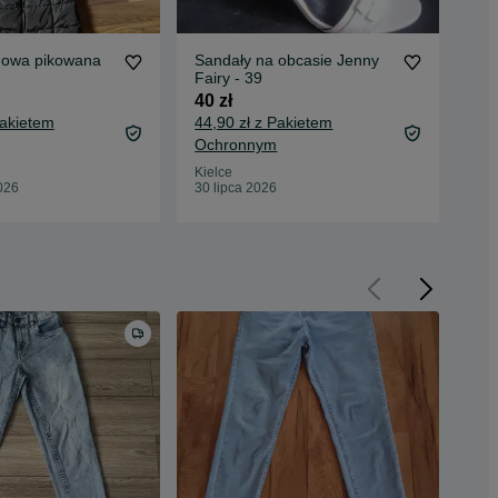
howa pikowana
Sandały na obcasie Jenny
Szp
M
Fairy - 39
38
40 zł
25 
Pakietem
44,90 zł z Pakietem
29,
Ochronnym
Oc
Kielce
Kie
026
30 lipca 2026
30 