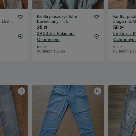
Krótki płaszczyk letni
Kurtka puc
. 152-
bawełniany - r. L
długa r. S/
25 zł
50 zł
29,38 zł z Pakietem
55,25 zł z 
Ochronnym
Ochronnym
Kielce
Kielce
06 sierpnia 2026
06 sierpnia 2