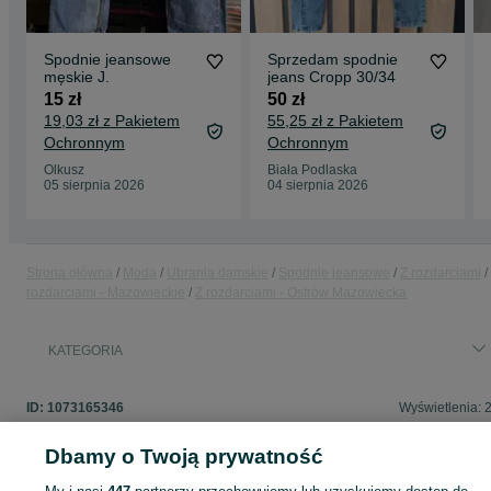
Spodnie jeansowe
Sprzedam spodnie
męskie J.
jeans Cropp 30/34
15 zł
50 zł
19,03 zł z Pakietem
55,25 zł z Pakietem
Ochronnym
Ochronnym
Olkusz
Biała Podlaska
05 sierpnia 2026
04 sierpnia 2026
Strona główna
Moda
Ubrania damskie
Spodnie jeansowe
Z rozdarciami
rozdarciami - Mazowieckie
Z rozdarciami - Ostrów Mazowiecka
KATEGORIA
ID:
1073165346
Wyświetlenia: 
Dbamy o Twoją prywatność