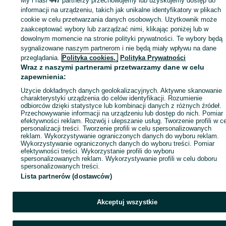
My i nasi
447
partnerzy przechowujemy lub uzyskujemy dostęp do
Zaloguj się lub załóż konto na OLX, aby skontaktować się z t
informacji na urządzeniu, takich jak unikalne identyfikatory w plikach
sprzedającym
cookie w celu przetwarzania danych osobowych. Użytkownik może
zaakceptować wybory lub zarządzać nimi, klikając poniżej lub w
dowolnym momencie na stronie polityki prywatności. Te wybory będą
sygnalizowane naszym partnerom i nie będą miały wpływu na dane
Zaloguj się / Załóż konto
przeglądania.
Polityka cookies,
Polityka Prywatności
Wraz z naszymi partnerami przetwarzamy dane w celu
Wyślij wiadomość
Kup
zapewnienia:
Użycie dokładnych danych geolokalizacyjnych. Aktywne skanowanie
charakterystyki urządzenia do celów identyfikacji. Rozumienie
odbiorców dzięki statystyce lub kombinacji danych z różnych źródeł.
Przechowywanie informacji na urządzeniu lub dostęp do nich. Pomiar
efektywności reklam. Rozwój i ulepszanie usług. Tworzenie profili w c
personalizacji treści. Tworzenie profili w celu spersonalizowanych
reklam. Wykorzystywanie ograniczonych danych do wyboru reklam.
Wykorzystywanie ograniczonych danych do wyboru treści. Pomiar
efektywności treści. Wykorzystanie profili do wyboru
spersonalizowanych reklam. Wykorzystywanie profili w celu doboru
spersonalizowanych treści.
Lista partnerów (dostawców)
Akceptuj wszystkie