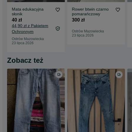
Mata edukacyjna
Rower btwin czarno
słonik
pomarańczowy
40 zł
300 zł
44,90 zł z Pakietem
Ochronnym
Ostrów Mazowiecka
23 lipca 2026
Ostrów Mazowiecka
23 lipca 2026
Zobacz też