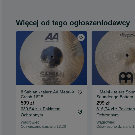
Więcej od tego ogłoszeniodawcy
‼️ Sabian - talerz AA Metal-X
‼️ Meinl - talerz Sou
Crash 16” ‼️
Soundedge Bottom 1
599 zł
299 zł
630,54 zł z Pakietem
316,74 zł z Pakiete
Ochronnym
Ochronnym
Wągrowiec
Wągrowiec
Odświeżono dzisiaj o 13:20
Odświeżono dzisiaj o 1