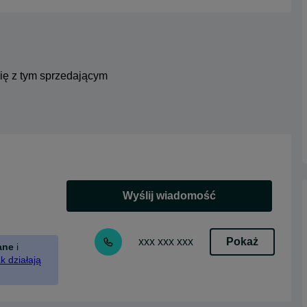
się z tym sprzedającym
Wyślij wiadomość
Pokaż
xxx xxx xxx
ane
i
k działają