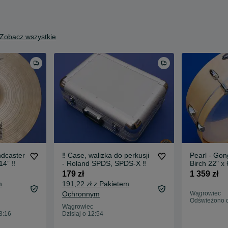
Zobacz wszystkie
ndcaster
‼️ Case, walizka do perkusji
Pearl - Gon
4” ‼️
- Roland SPDS, SPDS-X ‼️
Birch 22" x 
179 zł
1 359 zł
m
191,22 zł z Pakietem
Ochronnym
Wągrowiec
Odświeżono dz
Wągrowiec
3:16
Dzisiaj o 12:54