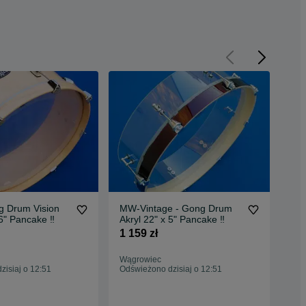
g Drum Vision
MW-Vintage - Gong Drum
‼️ 
6" Pancake ‼️
Akryl 22" x 5" Pancake ‼️
Cus
1 159 zł
699
735
Wągrowiec
Oc
isiaj o 12:51
Odświeżono dzisiaj o 12:51
Wąg
Odś