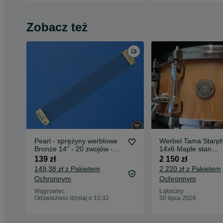
Zobacz też
Pearl - sprężyny werblowe
Werbel Tama Starph
Bronze 14" - 20 zwojów -
14x6 Maple stan
akcesoria ‼️
idealny,madein japa
139 zł
2 150 zł
149,38 zł z Pakietem
2 220 zł z Pakietem
Ochronnym
Ochronnym
Wągrowiec
Łąkociny
Odświeżono dzisiaj o 10:32
30 lipca 2026