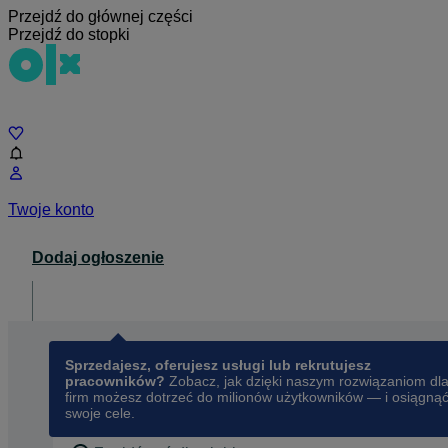
Przejdź do głównej części
Przejdź do stopki
Czat
Twoje konto
Dodaj ogłoszenie
Dla biznesu
opens in a new tab
Sprzedajesz, oferujesz usługi lub rekrutujesz
pracowników?
Zobacz, jak dzięki naszym rozwiązaniom dl
firm możesz dotrzeć do milionów użytkowników — i osiągną
swoje cele.