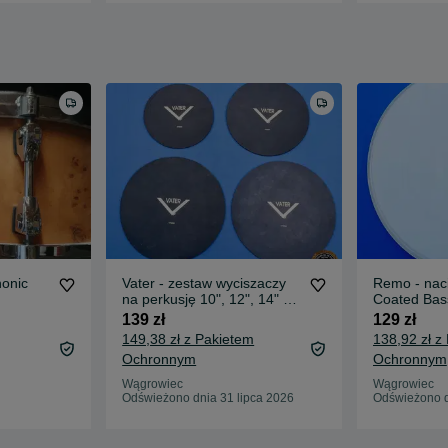
onic
Vater - zestaw wyciszaczy
Remo - nac
na perkusję 10", 12", 14" x
Coated Bass
n
2 - akcesoria ‼️
139 zł
129 zł
149,38 zł z Pakietem
138,92 zł z
Ochronnym
Ochronnym
Wągrowiec
Wągrowiec
Odświeżono dnia 31 lipca 2026
Odświeżono d