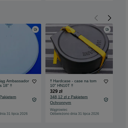
iąg Ambassador
‼️ Hardcase - case na tom
Yam
 18" ‼️
10" HN10T ‼️
pod
akc
329 zł
199
 Pakietem
348,12 zł z Pakietem
212
Ochronnym
Oc
Wągrowiec
Wąg
nia 31 lipca 2026
Odświeżono dnia 31 lipca 2026
Odś