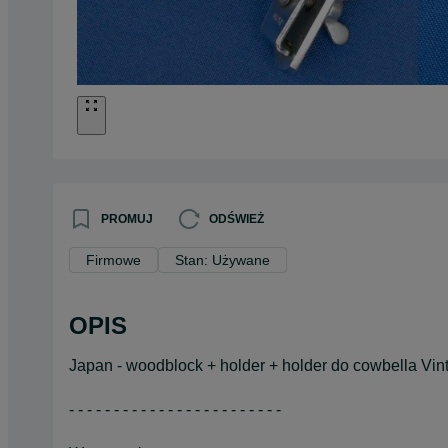
PROMUJ
ODŚWIEŻ
Firmowe
Stan: Używane
OPIS
Japan - woodblock + holder + holder do cowbella Vin
- - - - - - - - - - - - - - - - - - - - - - - -