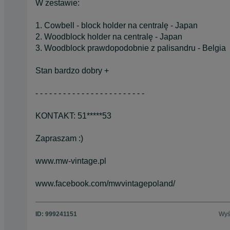
W zestawie:
1. Cowbell - block holder na centralę - Japan
2. Woodblock holder na centralę - Japan
3. Woodblock prawdopodobnie z palisandru - Belgia
Stan bardzo dobry +
- - - - - - - - - - - - - - - - - - - - - - - -
KONTAKT: 51*****53
Zapraszam :)
www.mw-vintage.pl
www.facebook.com/mwvintagepoland/
ID:
999241151
Wyś