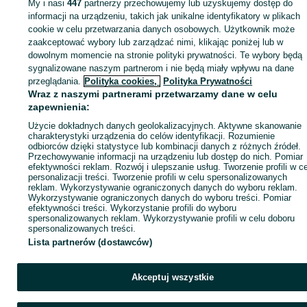
My i nasi
447
partnerzy przechowujemy lub uzyskujemy dostęp do
Zaloguj się lub załóż konto na OLX, aby skontaktować się z t
informacji na urządzeniu, takich jak unikalne identyfikatory w plikach
sprzedającym
cookie w celu przetwarzania danych osobowych. Użytkownik może
zaakceptować wybory lub zarządzać nimi, klikając poniżej lub w
dowolnym momencie na stronie polityki prywatności. Te wybory będą
sygnalizowane naszym partnerom i nie będą miały wpływu na dane
Zaloguj się / Załóż konto
przeglądania.
Polityka cookies,
Polityka Prywatności
Wraz z naszymi partnerami przetwarzamy dane w celu
Wyślij wiadomość
Kup
zapewnienia:
Użycie dokładnych danych geolokalizacyjnych. Aktywne skanowanie
charakterystyki urządzenia do celów identyfikacji. Rozumienie
odbiorców dzięki statystyce lub kombinacji danych z różnych źródeł.
Przechowywanie informacji na urządzeniu lub dostęp do nich. Pomiar
efektywności reklam. Rozwój i ulepszanie usług. Tworzenie profili w c
personalizacji treści. Tworzenie profili w celu spersonalizowanych
reklam. Wykorzystywanie ograniczonych danych do wyboru reklam.
Wykorzystywanie ograniczonych danych do wyboru treści. Pomiar
efektywności treści. Wykorzystanie profili do wyboru
spersonalizowanych reklam. Wykorzystywanie profili w celu doboru
spersonalizowanych treści.
Lista partnerów (dostawców)
Akceptuj wszystkie