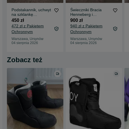
Podstakannik, uchwyt
Świeczniki Bracia
na szklankę
Henneberg i
HENNIGER
Czajkowski Warszawa
450 zł
900 zł
Warszawa przełom
XIX wiek
472 zł z Pakietem
940 zł z Pakietem
XIX / XX wieku
Ochronnym
Ochronnym
Warszawa, Ursynów
Warszawa, Ursynów
04 sierpnia 2026
04 sierpnia 2026
Zobacz też