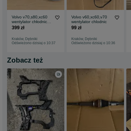
Volvo v70,s80,xc60
Volvo v60,xc60,v70
wentylator chłodnic
wentylator chlodnic
31200,375
399 zł
99 zł
Kraków, Dębniki
Kraków, Dębniki
Odświeżono dzisiaj o 10:37
Odświeżono dzisiaj o 10:36
Zobacz też