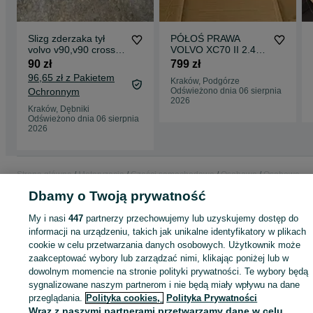
Slizg zderzaka tył
PÓŁOŚ PRAWA
volvo v90,v90 cross
VOLVO XC70 II 2.4
country
D5 AWD Manual
90 zł
799 zł
31367,550
96,65 zł z Pakietem
Kraków, Podgórze
Ochronnym
Odświeżono dnia 06 sierpnia
2026
Kraków, Dębniki
Odświeżono dnia 06 sierpnia
2026
Strona główna
Motoryzacja
Części samochodowe
Osobowe
Osobowe -
Małopolskie
Osobowe - Kraków
Osobowe - Dębniki
Dbamy o Twoją prywatność
My i nasi
447
partnerzy przechowujemy lub uzyskujemy dostęp do
KATEGORIA
informacji na urządzeniu, takich jak unikalne identyfikatory w plikach
cookie w celu przetwarzania danych osobowych. Użytkownik może
zaakceptować wybory lub zarządzać nimi, klikając poniżej lub w
ID:
1043911488
Wyświetlenia: 
dowolnym momencie na stronie polityki prywatności. Te wybory będą
sygnalizowane naszym partnerom i nie będą miały wpływu na dane
Zadzwoń / SMS
Wyślij wiadomość
przeglądania.
Polityka cookies,
Polityka Prywatności
Wraz z naszymi partnerami przetwarzamy dane w celu