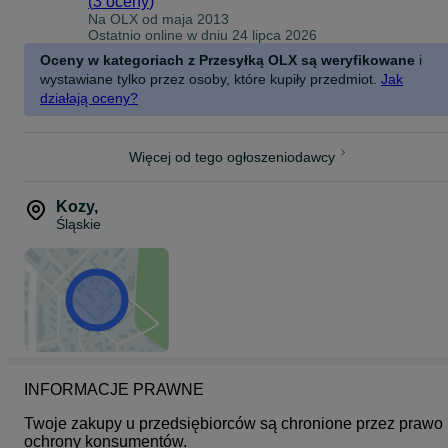
(
3 oceny
)
należy stosować uchwyty posiadające opcję podwyższenia.
Na OLX od
maja 2013
Ostrożność należy zachować także przy otwieraniu szyberdachu,
Ostatnio online w dniu 24 lipca 2026
jeśli unosi się on do góry.
Oceny w kategoriach z Przesyłką OLX są weryfikowane
i
SPECYFIKACJA
wystawiane tylko przez osoby, które kupiły przedmiot.
Jak
działają oceny?
Marka - Inter Pack
Przekrój belki - Aerodynamiczny
Materiał - Aluminium
Więcej od tego ogłoszeniodawcy
Kolor belek - srebrny
Szerokość belki (mm) - 70
Wysokość belki (mm) - 22
Maksymalna ładowność (kg) - 75
Kozy
,
Szerokość kanału montażowego (mm) - 21
Śląskie
Zamki - Tak
INFORMACJE PRAWNE
Twoje zakupy u przedsiębiorców są chronione przez prawo 
ochrony konsumentów.