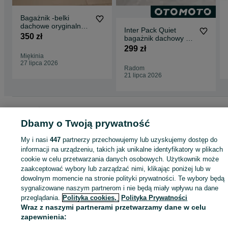
Bagażnik -belki
dachowe oryginalne
Inter Pack Quiet
Audi OE
350 zł
bagażnik dachowy na
relingi alu klucz
299 zł
Miękinia
27 lipca 2026
Radom
21 lipca 2026
Strona główna
Motoryzacja
Wyposażenie i akcesoria samochodowe
Bagażniki
Bagażniki - Śląskie
Bagażniki - Kozy
Dbamy o Twoją prywatność
My i nasi
447
partnerzy przechowujemy lub uzyskujemy dostęp do
KATEGORIA
informacji na urządzeniu, takich jak unikalne identyfikatory w plikach
cookie w celu przetwarzania danych osobowych. Użytkownik może
zaakceptować wybory lub zarządzać nimi, klikając poniżej lub w
ID:
1035534450
Wyświetlenia: 
dowolnym momencie na stronie polityki prywatności. Te wybory będą
sygnalizowane naszym partnerom i nie będą miały wpływu na dane
przeglądania.
Polityka cookies,
Polityka Prywatności
Kup
Wraz z naszymi partnerami przetwarzamy dane w celu
zapewnienia: