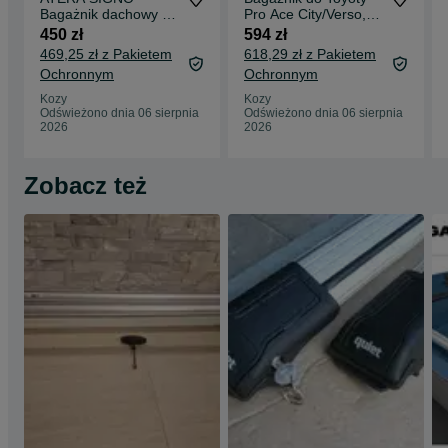
Bagażnik dachowy do
Pro Ace City/Verso,
VW Touran II bez
Berlingo, Combo,
450 zł
594 zł
relingów 09.2015 ->
Partner / 310/
469,25 zł z Pakietem
618,29 zł z Pakietem
Ochronnym
Ochronnym
Kozy
Kozy
Odświeżono dnia 06 sierpnia
Odświeżono dnia 06 sierpnia
2026
2026
Zobacz też