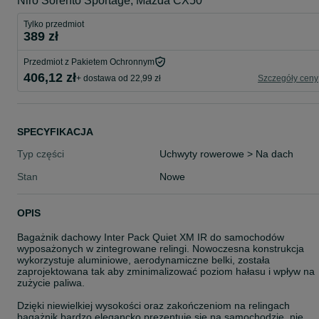
Niro Sorento Sportage, Mazda CX50
Tylko przedmiot
389 zł
Przedmiot z Pakietem Ochronnym
406,12 zł
+ dostawa od 22,99 zł
Szczegóły ceny
SPECYFIKACJA
Typ części
Uchwyty rowerowe > Na dach
Stan
Nowe
OPIS
Bagażnik dachowy Inter Pack Quiet XM IR do samochodów
wyposażonych w zintegrowane relingi. Nowoczesna konstrukcja
wykorzystuje aluminiowe, aerodynamiczne belki, została
zaprojektowana tak aby zminimalizować poziom hałasu i wpływ na
zużycie paliwa.
Dzięki niewielkiej wysokości oraz zakończeniom na relingach
bagażnik bardzo elegancko prezentuje się na samochodzie, nie