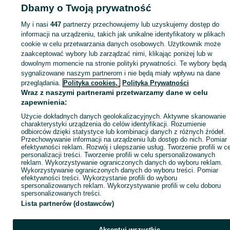
Dbamy o Twoją prywatność
ID:
892113115
Wyświetlenia: 13
My i nasi
447
partnerzy przechowujemy lub uzyskujemy dostęp do
informacji na urządzeniu, takich jak unikalne identyfikatory w plikach
cookie w celu przetwarzania danych osobowych. Użytkownik może
zaakceptować wybory lub zarządzać nimi, klikając poniżej lub w
Zaloguj się lub załóż konto na OLX, aby skontaktować się z t
sprzedającym
dowolnym momencie na stronie polityki prywatności. Te wybory będą
sygnalizowane naszym partnerom i nie będą miały wpływu na dane
przeglądania.
Polityka cookies,
Polityka Prywatności
Wraz z naszymi partnerami przetwarzamy dane w celu
Zaloguj się / Załóż konto
zapewnienia:
Użycie dokładnych danych geolokalizacyjnych. Aktywne skanowanie
Wyślij wiadomość
charakterystyki urządzenia do celów identyfikacji. Rozumienie
odbiorców dzięki statystyce lub kombinacji danych z różnych źródeł.
Przechowywanie informacji na urządzeniu lub dostęp do nich. Pomiar
efektywności reklam. Rozwój i ulepszanie usług. Tworzenie profili w c
personalizacji treści. Tworzenie profili w celu spersonalizowanych
reklam. Wykorzystywanie ograniczonych danych do wyboru reklam.
Wykorzystywanie ograniczonych danych do wyboru treści. Pomiar
efektywności treści. Wykorzystanie profili do wyboru
spersonalizowanych reklam. Wykorzystywanie profili w celu doboru
spersonalizowanych treści.
Lista partnerów (dostawców)
Akceptuj wszystkie