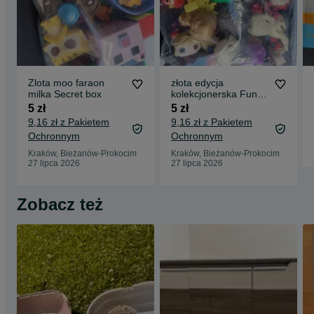
Zlota moo faraon
złota edycja
milka Secret box
kolekcjonerska Funko
POP! Harry Potter
5 zł
5 zł
#01.
9,16 zł z Pakietem
9,16 zł z Pakietem
Ochronnym
Ochronnym
Kraków, Bieżanów-Prokocim
Kraków, Bieżanów-Prokocim
27 lipca 2026
27 lipca 2026
Zobacz też