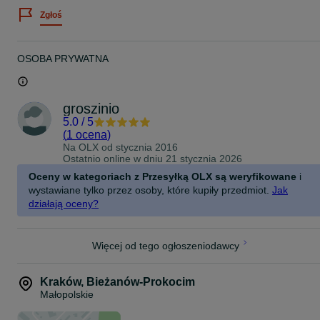
Zgłoś
OSOBA PRYWATNA
groszinio
5.0
/
5
(
1 ocena
)
Na OLX od
stycznia 2016
Ostatnio online w dniu 21 stycznia 2026
Oceny w kategoriach z Przesyłką OLX są weryfikowane
i
wystawiane tylko przez osoby, które kupiły przedmiot.
Jak
działają oceny?
Więcej od tego ogłoszeniodawcy
Kraków
,
Bieżanów-Prokocim
Małopolskie