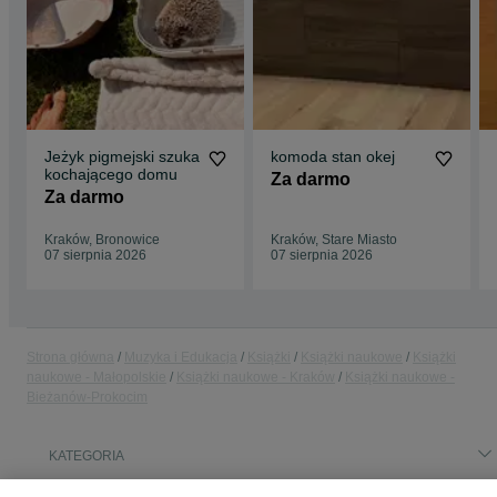
Jeżyk pigmejski szuka
komoda stan okej
kochającego domu
Za darmo
Za darmo
Kraków, Bronowice
Kraków, Stare Miasto
07 sierpnia 2026
07 sierpnia 2026
Strona główna
Muzyka i Edukacja
Książki
Książki naukowe
Książki
naukowe - Małopolskie
Książki naukowe - Kraków
Książki naukowe -
Bieżanów-Prokocim
KATEGORIA