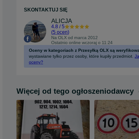
SKONTAKTUJ SIĘ
ALICJA
4.8
/
5
(
5 ocen
)
Na OLX od
marca 2012
Ostatnio online wczoraj o 11:24
Oceny w kategoriach z Przesyłką OLX są weryfikow
wystawiane tylko przez osoby, które kupiły przedmiot.
Ja
oceny?
Więcej od tego ogłoszeniodawcy