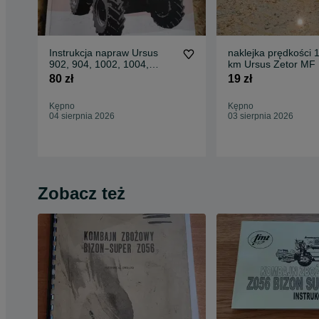
Instrukcja napraw Ursus
naklejka prędkości 
902, 904, 1002, 1004,
km Ursus Zetor MF
1212, 1214, 1604, ZETOR
nalepka do kolekcji
80 zł
19 zł
Kępno
Kępno
04 sierpnia 2026
03 sierpnia 2026
Zobacz też