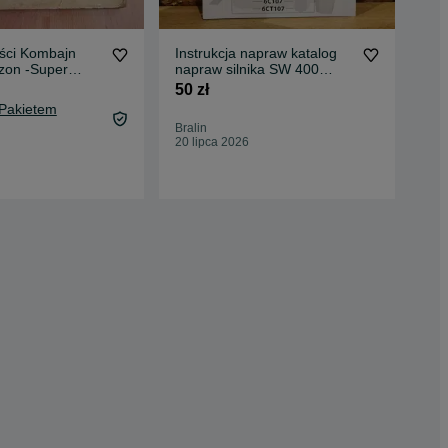
ęści Kombajn
Instrukcja napraw katalog
Kat
zon -Super
napraw silnika SW 400
SU
O56/6
BIZON ANDORIA SW 266
50 zł
60 
 Pakietem
65,
Bralin
Oc
20 lipca 2026
Kra
09 