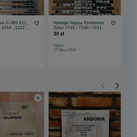
sus C-385 912 ,
Naklejki Napisy Emblemat
Kat
, 1014 , 1222 ,
Zetor 7745 / 7245 / 7211 /
904
 ,904
5011 / 5211 / 7011
121
30 zł
55 
59,
Kępno
Oc
17 lipca 2026
Kęp
16 