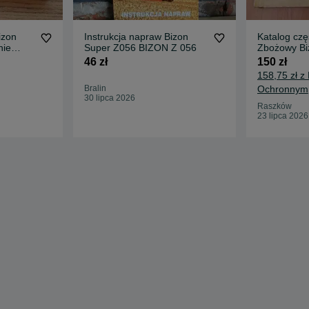
izon
Instrukcja napraw Bizon
Katalog cz
nie
Super Z056 BIZON Z 056
Zbożowy Bi
 )
ZO56/5 , Z
46 zł
150 zł
158,75 zł z
Bralin
Ochronnym
30 lipca 2026
Raszków
23 lipca 2026