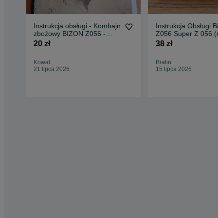
Instrukcja obsługi - Kombajn
Instrukcja Obsługi B
zbożowy BIZON Z056 -
Z056 Super Z 056 (
Szczegółowa
Ursus Zetor Mtz MF
20 zł
38 zł
Kowal
Bralin
21 lipca 2026
15 lipca 2026