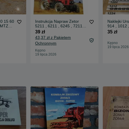
10 15 60
Instrukcja Napraw Zetor
Naklejki Ur
 MTZ
5211 , 6211 , 6245 , 7211 ,
914 , 1012 
7245 , 7711 / 7745
1224 , 1614
39 zł
35 zł
43,37 zł z Pakietem
Ochronnym
Kępno
19 lipca 2026
Kępno
19 lipca 2026