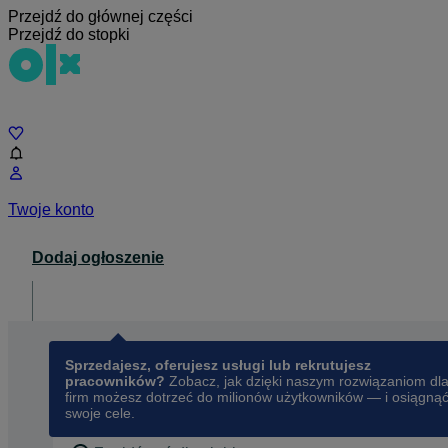
Przejdź do głównej części
Przejdź do stopki
Czat
Twoje konto
Dodaj ogłoszenie
Dla biznesu
opens in a new tab
Sprzedajesz, oferujesz usługi lub rekrutujesz
pracowników?
Zobacz, jak dzięki naszym rozwiązaniom dl
firm możesz dotrzeć do milionów użytkowników — i osiągną
swoje cele.