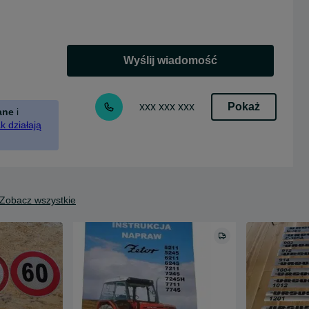
Wyślij wiadomość
Pokaż
xxx xxx xxx
ane
i
k działają
Zobacz wszystkie