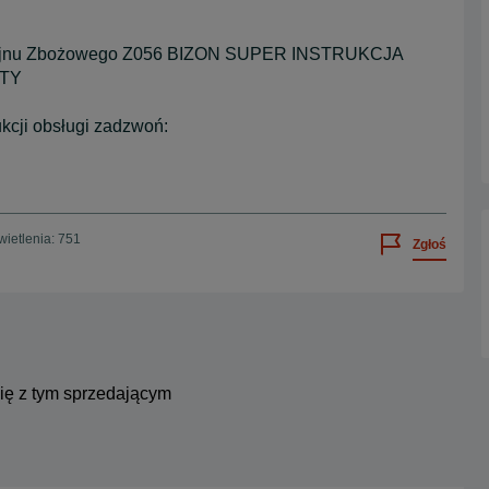
mbajnu Zbożowego Z056 BIZON SUPER INSTRUKCJA
ATY
ukcji obsługi zadzwoń:
ietlenia: 751
Zgłoś
się z tym sprzedającym