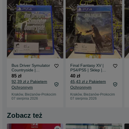
Bus Driver Symulator
Final Fantasy XV |
Countryside |
PS4/PS5 | Sklep |
PS4/PS5 | Sklep |
Kraków | Wysyłka |
85 zł
40 zł
Kraków | Wysyłka
Wymiana
92,39 zł z Pakietem
45,43 zł z Pakietem
Ochronnym
Ochronnym
Kraków, Bieżanów-Prokocim
Kraków, Bieżanów-Prokocim
07 sierpnia 2026
07 sierpnia 2026
Zobacz też