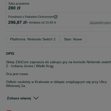
Tylko przedmiot
280 zł
Przedmiot z Pakietem Ochronnym
296,87 zł
+ dostawa od 10,49 zł
Szczegóły ceny
Platforma: Nintendo Switch 2
Stan: Nowe
OPIS
Sklep ZibiCom zaprasza do zakupu gry na konsole Nintendo switc
2 - Indiana Jones i Wielki Krąg
Gra jest nowa.
Odbiór osobisty w Krakowie w sklepie znajdującym się przy Ulicy
Wlotowej 2a.
PROSIMY O KONTAKT PRZED ZŁOŻENIEM
ZAMÓWIENIA/PRZYJAZDEM W CELU POTWIERDZENIA
Zobacz więcej
DOSTĘPNOŚCI PRODUKTU I ZROBIENIA REZERWACJI!
Na miejscu posiadamy setki gier na konsole !