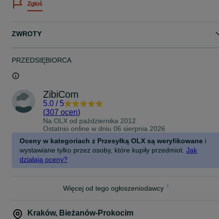
Zgłoś
Oferujesz zamianę? Masz w domu niepotrzebne gry? Przynieś je 
rozliczeniu !
ZWROTY
Prowadzimy skup, sprzedaż oraz wymianę gier na konsole PS2,
PS3, PS4, PS5, PSP, PS Vita, Xbox 360, Xbox One, Xbox Series,
Nintendo Switch 1 i 2
PRZEDSIĘBIORCA
Odwiedź nas na Facebooku gdzie znajdziesz nowości, konkursy,
promocje oraz wiele wiele więcej!
Zapraszamy na nasze pozostałe ogłoszenia !
ZibiCom
5.0
/
5
W przypadku chęci kupna kilku rzeczy z kilku aukcji, prosimy o
(
307 ocen
)
kontakt.
Na OLX od
października 2012
Ostatnio online w dniu 06 sierpnia 2026
Oceny w kategoriach z Przesyłką OLX są weryfikowane
i
wystawiane tylko przez osoby, które kupiły przedmiot.
Jak
działają oceny?
Więcej od tego ogłoszeniodawcy
Kraków
,
Bieżanów-Prokocim