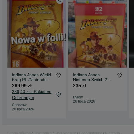
Indiana Jones Wielki
Indiana Jones
Krąg PL /Nintendo
Nintendo Switch 2
Switch 2/ Nowa w folii!
sklep wysyłkowy
269,99 zł
235 zł
Sklep Chorzów
wymiana
286,40 zł z Pakietem
Ochronnym
Bytom
26 lipca 2026
Chorzów
20 lipca 2026
Strona główna
Elektronika
Gry i Konsole
Gry
Nintendo
Nintendo -