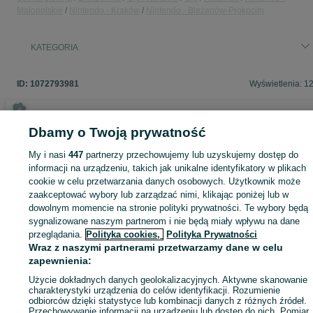
Małopolskie
Nintendo - Kraków
Nintendo - Bieżanów-Prokocim
KATEGORIA
ID:
1072793981
Wyświetlenia: 1
Dbamy o Twoją prywatność
Zaloguj się lub załóż konto na OLX, aby skontaktować się z t
My i nasi
447
partnerzy przechowujemy lub uzyskujemy dostęp do
sprzedającym
informacji na urządzeniu, takich jak unikalne identyfikatory w plikach
cookie w celu przetwarzania danych osobowych. Użytkownik może
zaakceptować wybory lub zarządzać nimi, klikając poniżej lub w
Zaloguj się / Załóż konto
dowolnym momencie na stronie polityki prywatności. Te wybory będą
sygnalizowane naszym partnerom i nie będą miały wpływu na dane
przeglądania.
Polityka cookies,
Polityka Prywatności
Kup
Wraz z naszymi partnerami przetwarzamy dane w celu
zapewnienia:
Użycie dokładnych danych geolokalizacyjnych. Aktywne skanowanie
charakterystyki urządzenia do celów identyfikacji. Rozumienie
odbiorców dzięki statystyce lub kombinacji danych z różnych źródeł.
Przechowywanie informacji na urządzeniu lub dostęp do nich. Pomiar