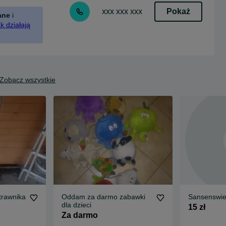
Pokaż
xxx xxx xxx
ane
i
k działają
Zobacz wszystkie
trawnika
Oddam za darmo zabawki
Sansenswier
dla dzieci
15 zł
Za darmo