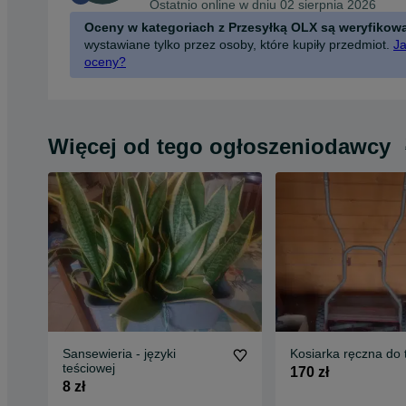
Ostatnio online w dniu 02 sierpnia 2026
Oceny w kategoriach z Przesyłką OLX są weryfikow
wystawiane tylko przez osoby, które kupiły przedmiot.
Ja
oceny?
Więcej od tego ogłoszeniodawcy
Sansewieria - języki
Kosiarka ręczna do 
teściowej
170 zł
8 zł