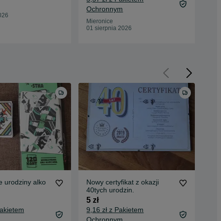
Oc
Ochronnym
Wod
026
31 
Mieronice
01 sierpnia 2026
e urodziny alko
Nowy certyfikat z okazji
Oku
40tych urodzin.
6 z
5 zł
Pakietem
9,16 zł z Pakietem
Ochronnym
Wol