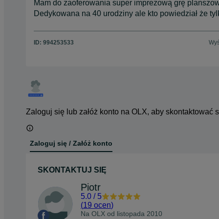
Mam do zaoferowania super imprezową grę planszową,
Dedykowana na 40 urodziny ale kto powiedział że ty
ID:
994253533
Wyś
Zaloguj się lub załóż konto na OLX, aby skontaktować 
Zaloguj się / Załóż konto
SKONTAKTUJ SIĘ
Piotr
5.0
/
5
(
19 ocen
)
Na OLX od
listopada 2010