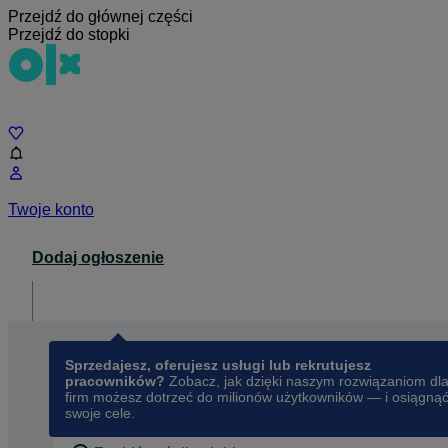
Przejdź do głównej części
Przejdź do stopki
Czat
Twoje konto
Dodaj ogłoszenie
Dla biznesu
opens in a new tab
Sprzedajesz, oferujesz usługi lub rekrutujesz
pracowników?
Zobacz, jak dzięki naszym rozwiązaniom dl
firm możesz dotrzeć do milionów użytkowników — i osiągną
swoje cele.