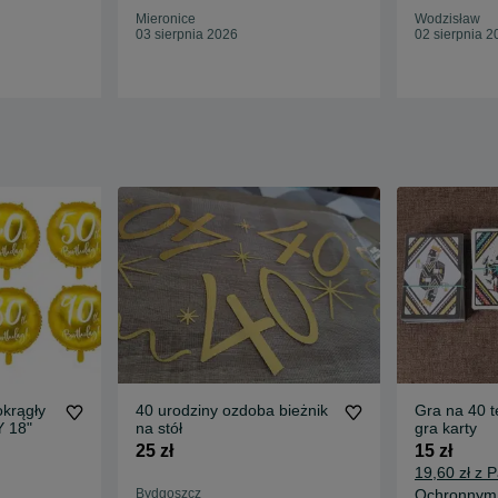
Mieronice
Wodzisław
03 sierpnia 2026
02 sierpnia 2
okrągły
40 urodziny ozdoba bieżnik
Gra na 40 t
Y 18"
na stół
gra karty
25 zł
15 zł
19,60 zł z 
Bydgoszcz
Ochronnym