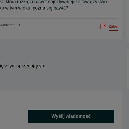
 która rozkręci nawet najsztywniejsze towarzystwo.
lko w tym wieku można się bawić?
wietlenia: 21
Zgłoś
się z tym sprzedającym
Wyślij wiadomość