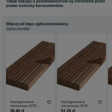
Twoje zakupy u przedsiębiorców są chronione przez
prawo ochrony konsumentów.
Więcej od tego ogłoszeniodawcy
Zobacz wszystkie
Impregnowana
Impregnowana
ciśnieniowo NTR
ciśnieniowo NTR
sosnowa deska
sosnowa deska
38,40 zł
51,20 zł