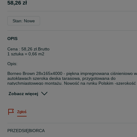
58,26 zł
Stan: Nowe
OPIS
Cena : 58,26 zł.Brutto
1 sztuka = 0,66 m2
Opis:
Borneo Brown 28x165x4000 - piękna impregnowana ciśnieniowo w
autoklawach szeroka deska tarasowa, przygotowana do
natychmiastowego montażu. Nowość na rynku Polskim -szerokość
deski 165 mm. Idealnie sprawdzi się jako wykończenie podłoża na
Twoim tarasie. Spełnia funkcję praktyczną, jak również wizualną.
Zobacz więcej
Dane techniczne :
Długość : 4000 mm
Zgłoś
Szerokość : 165 mm
Grubość :28 mm
Technologia :
PRZEDSIĘBIORCA
Dzięki impregnacji ciśnieniowej jest zabezpieczona przed