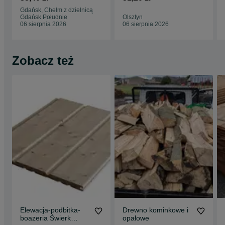
tarasowa
tarasowa
Gdańsk, Chełm z dzielnicą
27x145x3000
27x145x4000
Gdańsk Południe
Olsztyn
06 sierpnia 2026
06 sierpnia 2026
Zobacz też
Elewacja-podbitka-
Drewno kominkowe i
boazeria Świerk
opałowe