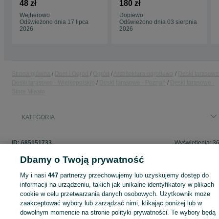
Skandynawski
48 zł
180 zł
19/146/4200mm do
Wejherowo
Dopiewo
5500mm
Odświeżono dnia 17 lipca
Odświeżono dnia 03 sierpnia
2026
2026
Strona główna
Dom i Ogród
Ogród
Architektura ogrodowa
Deski tarasowe
Deski tarasowe - Wielkopolskie
Deski tarasowe - Poznań
Deski tarasowe -
Stare Miasto
KATEGORIA
ID:
685151733
Wyświetlenia: 3
Dbamy o Twoją prywatność
My i nasi
447
partnerzy przechowujemy lub uzyskujemy dostęp do
informacji na urządzeniu, takich jak unikalne identyfikatory w plikach
Zaloguj się lub załóż konto na OLX, aby skontaktować się z t
cookie w celu przetwarzania danych osobowych. Użytkownik może
sprzedającym
zaakceptować wybory lub zarządzać nimi, klikając poniżej lub w
dowolnym momencie na stronie polityki prywatności. Te wybory będą