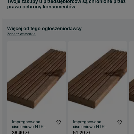
Twoje zakupy u przedsiębiorców są chronione przez
prawo ochrony konsumentów.
Więcej od tego ogłoszeniodawcy
Zobacz wszystkie
Impregnowana
Impregnowana
ciśnieniowo NTR
ciśnieniowo NTR
sosnowa deska
sosnowa deska
38,40 zł
51,20 zł