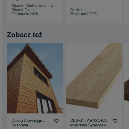
tarasowa
tarasowa
Gdańsk, Chełm z dzielnicą
27x145x3000
27x145x4000
Gdańsk Południe
Olsztyn
06 sierpnia 2026
06 sierpnia 2026
Zobacz też
Deska Elewacyjna
DESKA TARASOWA
Sosnowa
Modrzew Syberyjski