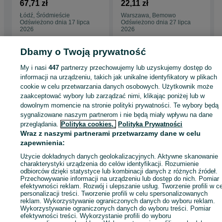
Impregnowana NTR
27x142 klasa AB
67,71 zł
22,11 zł
ciśnieniowo brąz
Łódź, Śródmieście
Warszawa, Bemowo
22x145x4000
Odświeżono dnia 17 lipca
Odświeżono dnia 27 lipca
2026
2026
Dbamy o Twoją prywatność
Strona główna
Dom i Ogród
Ogród
Architektura ogrodowa
Deski tarasowe
My i nasi
447
partnerzy przechowujemy lub uzyskujemy dostęp do
Deski tarasowe - Mazowieckie
Deski tarasowe - Warszawa
Deski tarasowe 
informacji na urządzeniu, takich jak unikalne identyfikatory w plikach
Bemowo
cookie w celu przetwarzania danych osobowych. Użytkownik może
zaakceptować wybory lub zarządzać nimi, klikając poniżej lub w
dowolnym momencie na stronie polityki prywatności. Te wybory będą
KATEGORIA
sygnalizowane naszym partnerom i nie będą miały wpływu na dane
przeglądania.
Polityka cookies,
Polityka Prywatności
ID:
700058763
Wyświetlenia: 1
Wraz z naszymi partnerami przetwarzamy dane w celu
zapewnienia:
Użycie dokładnych danych geolokalizacyjnych. Aktywne skanowanie
Zadzwoń / SMS
Wyślij wiadomość
charakterystyki urządzenia do celów identyfikacji. Rozumienie
odbiorców dzięki statystyce lub kombinacji danych z różnych źródeł.
Przechowywanie informacji na urządzeniu lub dostęp do nich. Pomiar
efektywności reklam. Rozwój i ulepszanie usług. Tworzenie profili w c
personalizacji treści. Tworzenie profili w celu spersonalizowanych
reklam. Wykorzystywanie ograniczonych danych do wyboru reklam.
Wykorzystywanie ograniczonych danych do wyboru treści. Pomiar
efektywności treści. Wykorzystanie profili do wyboru