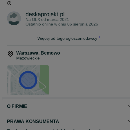
Materiał : Lite drewno ,sosna
Profil : Ryflowana góra deski ,płaski spód
deskaprojekt.pl
Zalecana odległość między środkami legarów to 60 cm
Na OLX od
marca 2021
Ostatnio online w dniu 06 sierpnia 2026
Więcej od tego ogłoszeniodawcy
Warszawa
,
Bemowo
Mazowieckie
O FIRMIE
PRAWA KONSUMENTA