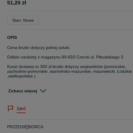
51,20 zł
Stan: Nowe
OPIS
Cena brutto dotyczy jednej sztuki.
Odbiór osobisty z magazynu 89-650 Czersk ul. Piłsudskiego 3
Koszt dostawy to 350 zł.brutto dotyczy województw (pomorskie,
zachodnio-pomorskie ,warmińsko-mazurskie, mazowiecki, Łódzkie
,wielkopolskie )
Bergen Brown 27x145x4000 – piękna sosnowa impregnowana
ciśnieniowo w autoklawach deska tarasowa ryflowana. Deska
Zobacz więcej
posiadająca charakterystyczne wyżłobienia. Idealnie sprawdzi się
jako wykończenie podłoża na Twoim tarasie. Spełnia funkcję
praktyczną, jak również wizualną.
Zgłoś
Dane techniczne :
Długość : 4000 mm
Szerokość : 145 mm
PRZEDSIĘBIORCA
Grubość :27 mm