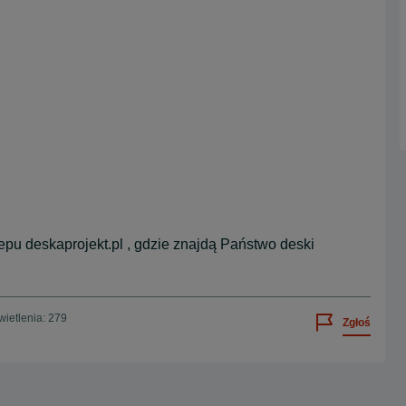
epu deskaprojekt.pl , gdzie znajdą Państwo deski
ietlenia: 279
Zgłoś