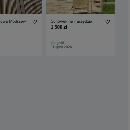
sowa Modrzew
Schowek na narzędzia.
Des
22
1 500 zł
DR
115
Chojniki
Śmi
11 lipca 2026
29 