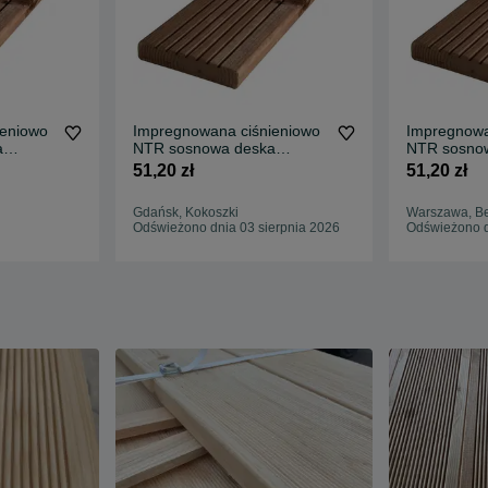
ieniowo
Impregnowana ciśnieniowo
Impregnowa
a
NTR sosnowa deska
NTR sosno
000
tarasowa 27x145x4000
tarasowa 2
51,20 zł
51,20 zł
Gdańsk, Kokoszki
Warszawa, 
Odświeżono dnia 03 sierpnia 2026
Odświeżono d