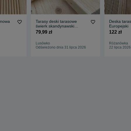
snowa
Tarasy deski tarasowe
Deska tara
świerk skandynawski
Europejski
145*28 PROMOCJA
79,99 zł
122 zł
Lusówko
Różanówka
Odświeżono dnia 31 lipca 2026
22 lipca 2026