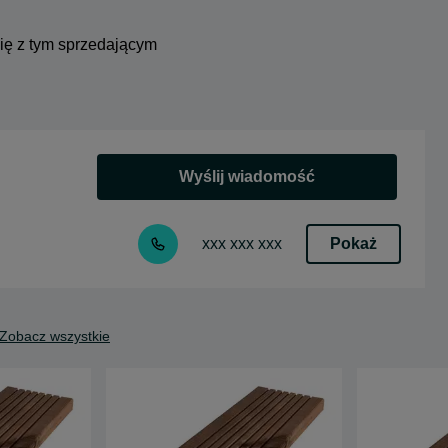
się z tym sprzedającym
Wyślij wiadomość
Pokaż
xxx xxx xxx
Zobacz wszystkie