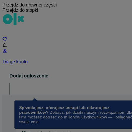
Przejdź do głównej części
Przejdź do stopki
Czat
Twoje konto
Dodaj ogłoszenie
Dla biznesu
opens in a new tab
Sprzedajesz, oferujesz usługi lub rekrutujesz
pracowników?
Zobacz, jak dzięki naszym rozwiązaniom dl
firm możesz dotrzeć do milionów użytkowników — i osiągną
swoje cele.