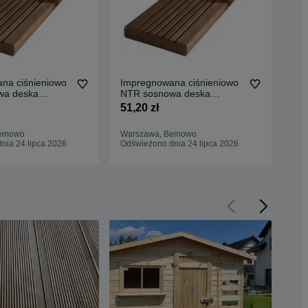
na ciśnieniowo
Impregnowana ciśnieniowo
Imp
wa deska
NTR sosnowa deska
NT
7x145x4000
tarasowa A/B 27x145x4000
ta
51,20 zł
38,
Bemowo
Warszawa, Bemowo
Wej
nia 24 lipca 2026
Odświeżono dnia 24 lipca 2026
Odś