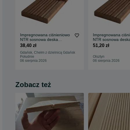
Impregnowana ciśnieniowo
Impregnowana ciśn
NTR sosnowa deska
NTR sosnowa desk
tarasowa 27x145x3000
tarasowa 27x145x4
38,40 zł
51,20 zł
Gdańsk, Chełm z dzielnicą Gdańsk
Południe
Olsztyn
06 sierpnia 2026
06 sierpnia 2026
Zobacz też