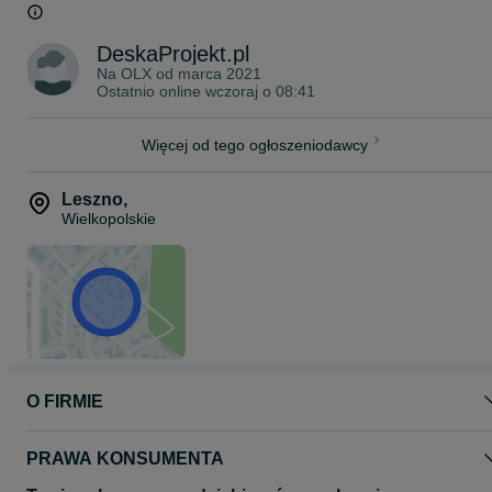
Zapraszamy do zapoznania się z ofertą na stronie sklepu
deskaprojekt.pl , gdzie znajdą Państwo deski elewacyjne ,kantówki
oraz asortyment do montażu.
DeskaProjekt.pl
Na OLX od
marca 2021
Ostatnio online wczoraj o 08:41
Więcej od tego ogłoszeniodawcy
Leszno
,
Wielkopolskie
O FIRMIE
PRAWA KONSUMENTA