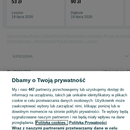
53 zł
90 zł
Leszno
Dąbcze
19 lipca 2026
19 lipca 2026
Strona główna
Dom i Ogród
Ogród
Architektura ogrodowa
Deski tarasowe
Deski tarasowe - Wielkopolskie
Deski tarasowe - Leszno
KATEGORIA
ID:
700064703
Wyświetlenia: 2
Dbamy o Twoją prywatność
My i nasi
447
partnerzy przechowujemy lub uzyskujemy dostęp do
informacji na urządzeniu, takich jak unikalne identyfikatory w plikach
Zaloguj się lub załóż konto na OLX, aby skontaktować się z t
cookie w celu przetwarzania danych osobowych. Użytkownik może
sprzedającym
zaakceptować wybory lub zarządzać nimi, klikając poniżej lub w
dowolnym momencie na stronie polityki prywatności. Te wybory będą
sygnalizowane naszym partnerom i nie będą miały wpływu na dane
Zaloguj się / Załóż konto
przeglądania.
Polityka cookies,
Polityka Prywatności
Wraz z naszymi partnerami przetwarzamy dane w celu