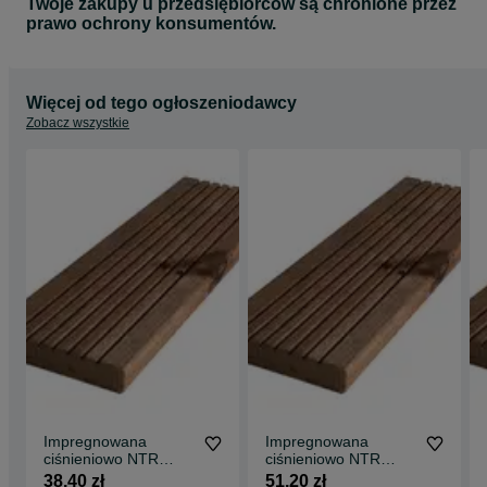
Twoje zakupy u przedsiębiorców są chronione przez
prawo ochrony konsumentów.
Więcej od tego ogłoszeniodawcy
Zobacz wszystkie
Impregnowana
Impregnowana
ciśnieniowo NTR
ciśnieniowo NTR
sosnowa deska
sosnowa deska
38,40 zł
51,20 zł