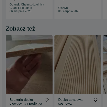
tarasowa
tarasowa
Gdańsk, Chełm z dzielnicą
27x145x3000
27x145x4000
Gdańsk Południe
Olsztyn
06 sierpnia 2026
06 sierpnia 2026
Zobacz też
Boazeria deska
Deska tarasowa
elewacyjna / podbitka
sosnowa