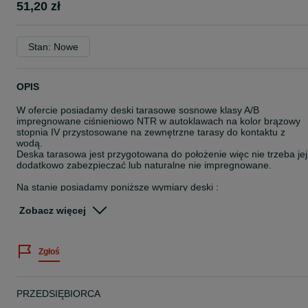
51,20 zł
Stan: Nowe
OPIS
W ofercie posiadamy deski tarasowe sosnowe klasy A/B
impregnowane ciśnieniowo NTR w autoklawach na kolor brązowy
stopnia IV przystosowane na zewnętrzne tarasy do kontaktu z
wodą.
Deska tarasowa jest przygotowana do położenie więc nie trzeba jej
dodatkowo zabezpieczać lub naturalne nie impregnowane.
Na stanie posiadamy poniższe wymiary deski :
22x120x4000
Zobacz więcej
27x145x2400
28x120x2500
28x145x2500
Zgłoś
26x120x3000
27x145x3000
28x120x4000
27x145x4000
PRZEDSIĘBIORCA