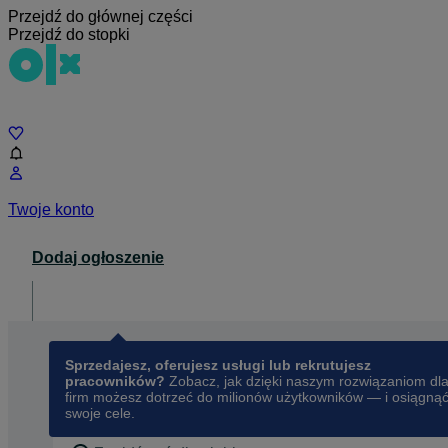
Przejdź do głównej części
Przejdź do stopki
Czat
Twoje konto
Dodaj ogłoszenie
Dla biznesu
opens in a new tab
Sprzedajesz, oferujesz usługi lub rekrutujesz
pracowników?
Zobacz, jak dzięki naszym rozwiązaniom dl
firm możesz dotrzeć do milionów użytkowników — i osiągną
swoje cele.