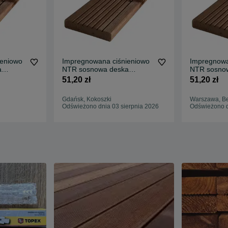
ieniowo
Impregnowana ciśnieniowo
Impregnowa
a
NTR sosnowa deska
NTR sosno
000
tarasowa 27x145x4000
tarasowa 2
51,20 zł
51,20 zł
Gdańsk, Kokoszki
Warszawa, 
Odświeżono dnia 03 sierpnia 2026
Odświeżono d