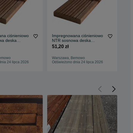
na ciśnieniowo
Impregnowana ciśnieniowo
Imp
wa deska
NTR sosnowa deska
NT
7x145x4000
tarasowa A/B 27x145x4000
ta
51,20 zł
38,
Bemowo
Warszawa, Bemowo
Wej
nia 24 lipca 2026
Odświeżono dnia 24 lipca 2026
Odś