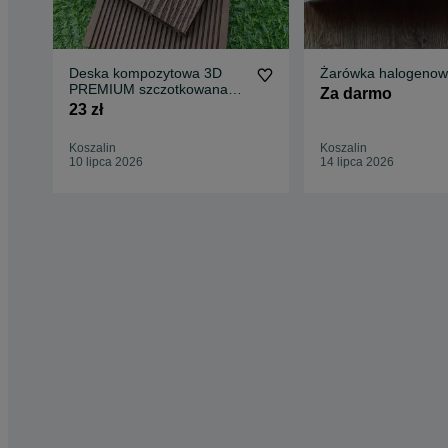
Deska kompozytowa 3D
Żarówka halogeno
PREMIUM szczotkowana
Za darmo
wzór drewna
23 zł
Koszalin
Koszalin
10 lipca 2026
14 lipca 2026