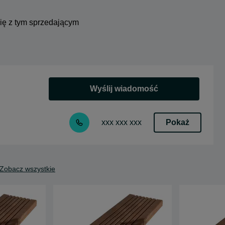
się z tym sprzedającym
Wyślij wiadomość
Pokaż
xxx xxx xxx
Zobacz wszystkie