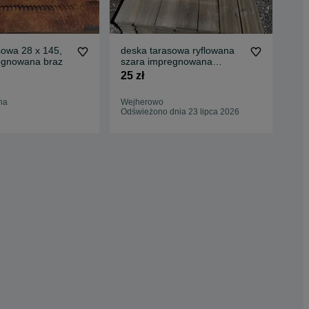
sowa 28 x 145,
deska tarasowa ryflowana
De
regnowana braz
szara impregnowana
WY
olejowana LINAX taras
25 zł
16,
28x145 drewno
konstrukcyjne Skład Drewna
na
Wejherowo
Kos
Skandynawskiego
Odświeżono dnia 23 lipca 2026
01 