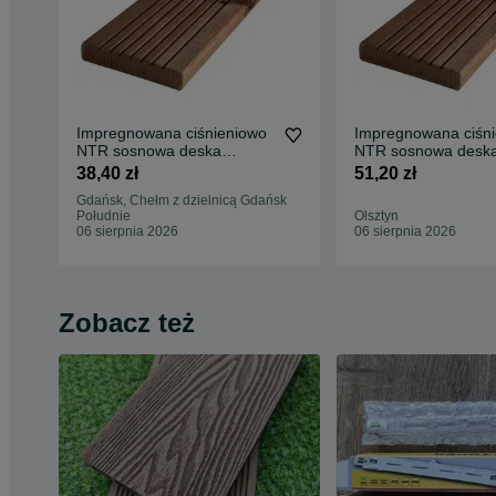
Impregnowana ciśnieniowo
Impregnowana ciśn
NTR sosnowa deska
NTR sosnowa desk
tarasowa 27x145x3000
tarasowa 27x145x4
38,40 zł
51,20 zł
Gdańsk, Chełm z dzielnicą Gdańsk
Południe
Olsztyn
06 sierpnia 2026
06 sierpnia 2026
Zobacz też