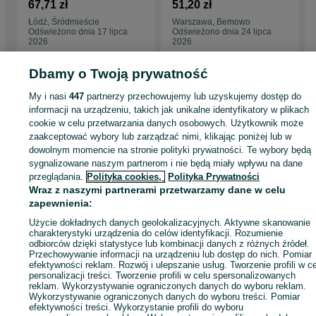
Impregnowana NTR
sosnowa deska
67,71 zł
51,20 zł
ciśnieniowo brąz
tarasowa A/B
Łódź, Śródmieście
Warszawa, Bemowo
22x145x4000
27x145x4000
Odświeżono dnia 17 lipca
Odświeżono dnia 24 lipca
2026
2026
Dbamy o Twoją prywatność
Strona główna
Dom i Ogród
Ogród
Architektura ogrodowa
Deski tarasowe
My i nasi
447
partnerzy przechowujemy lub uzyskujemy dostęp do
Deski tarasowe - Łódzkie
Deski tarasowe - Łódź
Deski tarasowe -
informacji na urządzeniu, takich jak unikalne identyfikatory w plikach
Śródmieście
cookie w celu przetwarzania danych osobowych. Użytkownik może
zaakceptować wybory lub zarządzać nimi, klikając poniżej lub w
dowolnym momencie na stronie polityki prywatności. Te wybory będą
KATEGORIA
sygnalizowane naszym partnerom i nie będą miały wpływu na dane
przeglądania.
Polityka cookies,
Polityka Prywatności
ID:
673022606
Wyświetlenia: 
Wraz z naszymi partnerami przetwarzamy dane w celu
zapewnienia:
Użycie dokładnych danych geolokalizacyjnych. Aktywne skanowanie
Zadzwoń / SMS
Wyślij wiadomość
charakterystyki urządzenia do celów identyfikacji. Rozumienie
odbiorców dzięki statystyce lub kombinacji danych z różnych źródeł.
Przechowywanie informacji na urządzeniu lub dostęp do nich. Pomiar
efektywności reklam. Rozwój i ulepszanie usług. Tworzenie profili w c
personalizacji treści. Tworzenie profili w celu spersonalizowanych
reklam. Wykorzystywanie ograniczonych danych do wyboru reklam.
Wykorzystywanie ograniczonych danych do wyboru treści. Pomiar
efektywności treści. Wykorzystanie profili do wyboru