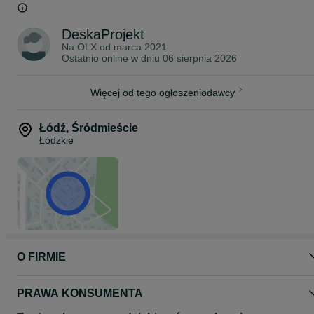
Zapraszamy do zapoznania się z ofertą na stronie sklepu
deskaprojekt.pl , gdzie znajdą Państwo deski elewacyjne ,kantówki
oraz asortyment do montażu.
DeskaProjekt
Na OLX od
marca 2021
Ostatnio online w dniu 06 sierpnia 2026
Więcej od tego ogłoszeniodawcy
Łódź
,
Śródmieście
Łódzkie
O FIRMIE
PRAWA KONSUMENTA