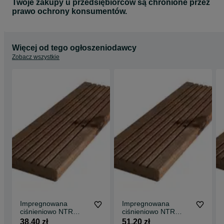
Twoje zakupy u przedsiębiorców są chronione przez
prawo ochrony konsumentów.
Więcej od tego ogłoszeniodawcy
Zobacz wszystkie
Impregnowana
Impregnowana
ciśnieniowo NTR
ciśnieniowo NTR
sosnowa deska
sosnowa deska
38,40 zł
51,20 zł