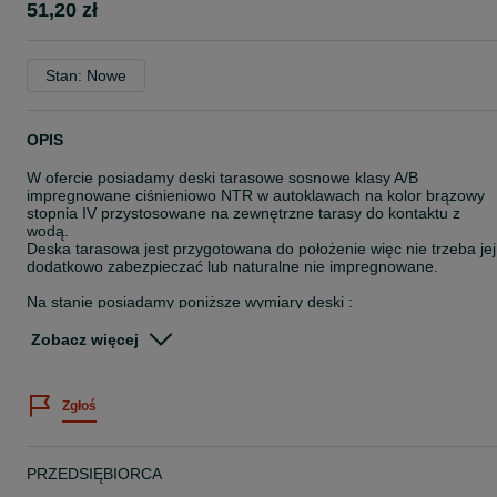
51,20 zł
Stan: Nowe
OPIS
W ofercie posiadamy deski tarasowe sosnowe klasy A/B
impregnowane ciśnieniowo NTR w autoklawach na kolor brązowy
stopnia IV przystosowane na zewnętrzne tarasy do kontaktu z
wodą.
Deska tarasowa jest przygotowana do położenie więc nie trzeba jej
dodatkowo zabezpieczać lub naturalne nie impregnowane.
Na stanie posiadamy poniższe wymiary deski :
22x120x4000
Zobacz więcej
27x145x2400
28x120x2500
28x145x2500
Zgłoś
26x120x3000
27x145x3000
28x120x4000
27x145x4000
PRZEDSIĘBIORCA