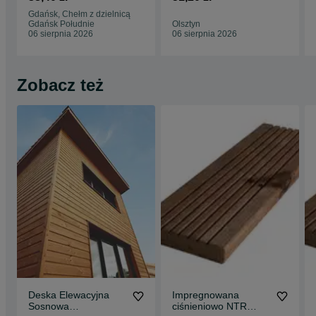
tarasowa
tarasowa
Gdańsk, Chełm z dzielnicą
27x145x3000
27x145x4000
Gdańsk Południe
Olsztyn
06 sierpnia 2026
06 sierpnia 2026
Zobacz też
Deska Elewacyjna
Impregnowana
Sosnowa
ciśnieniowo NTR