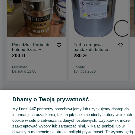
Posadzka. Farba do
Farba drogowa
betonu.Szara +
bandax do betonu
Utwardzacz.RESZTKI
stali na posadzkę i
200 zł
280 zł
po remoncie
ściany do kurników
Lubliniec
Łopatki
Dzisiaj o 12:00
18 lipca 2026
Dbamy o Twoją prywatność
Strona główna
Budowa i Remont
Ściany i elewacje
Farby
Farby -
Mazowieckie
My i nasi
447
Farby - Chruściele
partnerzy przechowujemy lub uzyskujemy dostęp do
informacji na urządzeniu, takich jak unikalne identyfikatory w plikach
cookie w celu przetwarzania danych osobowych. Użytkownik może
KATEGORIA
zaakceptować wybory lub zarządzać nimi, klikając poniżej lub w
dowolnym momencie na stronie polityki prywatności. Te wybory będą