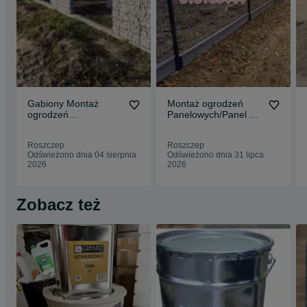
Gabiony Montaż
Montaż ogrodzeń
ogrodzeń
Panelowych/Panel 3D
Gabionowych
i 2D/ Sprzedaż
sprzedaż Gabionów
ogrodzeń
Roszczep
Roszczep
kamień do ogr
Odświeżono dnia 04 sierpnia
Odświeżono dnia 31 lipca
2026
2026
Zobacz też