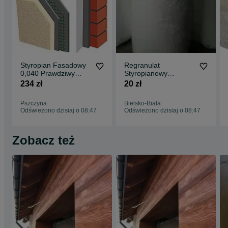
Zapraszamy do kontaktu mamy dwudziestoletnie doświadczenie w
dociepleniach.
Styropian Fasadowy
Regranulat
0,040 Prawdziwy
Styropianowy
ciepły styropian
granulat styropian
234 zł
20 zł
FASADA
styrobeton kulki puf
pufy
Pszczyna
Bielsko-Biała
Odświeżono dzisiaj o 08:47
Odświeżono dzisiaj o 08:47
Zobacz też