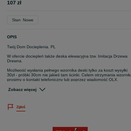
107 zł
Stan: Nowe
OPIS
Twój Dom Docieplenia. PL
W ofercie dociepleń także deska elewacyjna tzw. Imitacja Drzewa
Drewna.
Możliwość wysłania pełnego wzornika deski tylko za koszt wysyłki
30zł - próbki 30cm nie jakieś tam ścinki. Celem otrzymania wzornik
prosimy o kontakt telefoniczny lub poprzez wiadomość OLX.
Piękna jak prawdziwe drzewo sęki bardzo autentyczne długość
Zobacz więcej
200cm szerokość ok 17cm.
To co wyróżnia naszą deskę od tych których jest pełno w
Zgłoś
ogłoszeniach to
Wysokość nasza deska ma 17cm nie 25cm to powoduje że wygląd
jak deska a nie jak panel czy płytka podłogowa.