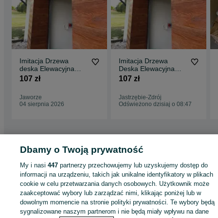
Imitacja Drzewa
Imitacja Drzewa
deska Elewacyjna
Deska Elewacyjna
plaster w kolorze
plaster jedyna jak
107 zł
107 zł
Najwyższa Jakość
prawdziwe drzewo
Jaworze
Jastrzębie-Zdrój
04 sierpnia 2026
Odświeżono dzisiaj o 08:47
Dbamy o Twoją prywatność
Strona główna
Budowa i Remont
Ściany i elewacje
Deski elewacyjne
Deski elewacyjne - Łódzkie
Deski elewacyjne - Łódź
Deski elewacyjne -
My i nasi
447
partnerzy przechowujemy lub uzyskujemy dostęp do
Bałuty
informacji na urządzeniu, takich jak unikalne identyfikatory w plikach
cookie w celu przetwarzania danych osobowych. Użytkownik może
KATEGORIA
zaakceptować wybory lub zarządzać nimi, klikając poniżej lub w
dowolnym momencie na stronie polityki prywatności. Te wybory będą
sygnalizowane naszym partnerom i nie będą miały wpływu na dane
ID:
586407519
Wyświetlenia: 18