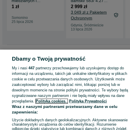
miedzianych i
damski/ 583/ 4.27
aluminiowych
gram/ R17/ Korund/
1 zł
2 999 zł
ZSRR
3 049 zł z Pakietem
Somonino
Ochronnym
25 lipca 2026
Gdynia, Śródmieście
13 lipca 2026
Strona główna
Moda
Biżuteria
Pierścionki
Pierścionki - Pomorskie
Pierścionki - Gdynia
Dbamy o Twoją prywatność
Pierścionki - Śródmieście
My i nasi
447
partnerzy przechowujemy lub uzyskujemy dostęp do
KATEGORIA
informacji na urządzeniu, takich jak unikalne identyfikatory w plikach
cookie w celu przetwarzania danych osobowych. Użytkownik może
zaakceptować wybory lub zarządzać nimi, klikając poniżej lub w
ID:
659150741
Wyświetlenia: 10
dowolnym momencie na stronie polityki prywatności. Te wybory będą
sygnalizowane naszym partnerom i nie będą miały wpływu na dane
przeglądania.
Polityka cookies,
Polityka Prywatności
Kup
Wraz z naszymi partnerami przetwarzamy dane w celu
zapewnienia:
Użycie dokładnych danych geolokalizacyjnych. Aktywne skanowanie
charakterystyki urządzenia do celów identyfikacji. Rozumienie
odbiorców dzięki statystyce lub kombinacji danych z różnych źródeł.