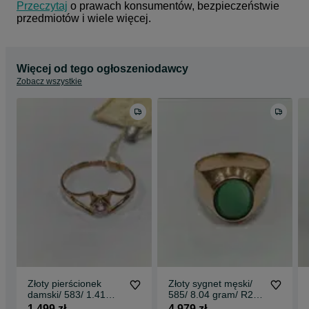
Przeczytaj
 o prawach konsumentów, bezpieczeństwie 
przedmiotów i wiele więcej.
Więcej od tego ogłoszeniodawcy
Zobacz wszystkie
Złoty pierścionek
Złoty sygnet męski/
damski/ 583/ 1.41
585/ 8.04 gram/ R23/
gram/ R21/ ZSRR od
Polska 1963-86/
1 499 zł
4 979 zł