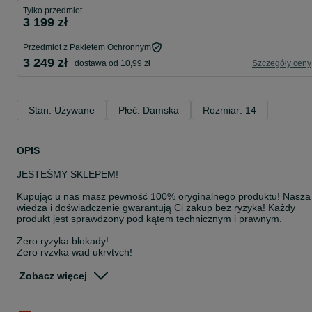
Tylko przedmiot
3 199 zł
Przedmiot z Pakietem Ochronnym
3 249 zł
+ dostawa od 10,99 zł
Szczegóły ceny
Stan: Używane
Płeć: Damska
Rozmiar: 14
OPIS
JESTEŚMY SKLEPEM!
Kupując u nas masz pewność 100% oryginalnego produktu! Nasza
wiedza i doświadczenie gwarantują Ci zakup bez ryzyka! Każdy
produkt jest sprawdzony pod kątem technicznym i prawnym.
Zero ryzyka blokady!
Zero ryzyka wad ukrytych!
100% satysfakcji!
Zobacz więcej
WSZYSTKIE SPRZEDAWANE PRODUKTY POCHODZĄ W 100% Z
LEGALNEJ I ZWERYFIKOWANEJ DYSTRYBUCJI!