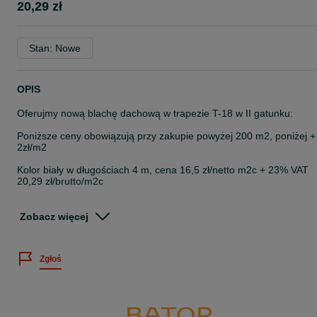
20,29 zł
Stan: Nowe
OPIS
Oferujmy nową blachę dachową w trapezie T-18 w II gatunku:
Poniższe ceny obowiązują przy zakupie powyżej 200 m2, poniżej +
2zł/m2
Kolor biały w długościach 4 m, cena 16,5 zł/netto m2c + 23% VAT
20,29 zł/brutto/m2c
Na stanie posiadamy również inne kolory.
Zobacz więcej
Na pozostałych ogłoszeniach oferujemy również:
- blachy dachowe w II gatunku
- używane konstrukcje stalowe
Zgłoś
- blachy, profile i rury stalowe w II gatunku
- używane profile i rury stalowe ( ocynkowane i czarne)
tel. 723_61_86_16
tel. 732_90_90_70