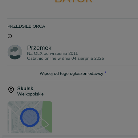
Zapraszamy również na naszą stronę internetową www.bator.pl
Mieścimy się w miejscowości Skulsk pomiędzy Koninem a
Inowrocławiem
Woj. Wielkopolskie, droga krajowa nr 25.
PRZEDSIĘBIORCA
Umożliwiamy transport po całej Polsce.
Przemek
Na OLX od
września 2011
Ostatnio online w dniu 04 sierpnia 2026
Więcej od tego ogłoszeniodawcy
Skulsk
,
Wielkopolskie