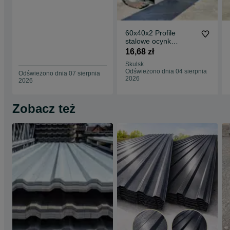
60x40x2 Profile
stalowe ocynk
zamknięte rury łaty
16,68 zł
ogrodzenie słupy
Skulsk
Odświeżono dnia 04 sierpnia
Odświeżono dnia 07 sierpnia
2026
2026
Zobacz też