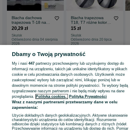
Blacha dachowa
Blacha trapezowa
trapezowa T-18 na
T18, T7 różne kolory!
dach ściany
Szeroki wybór!
20,29 zł
15 zł
blachodachówka biała
Bogata oferta!
Skulsk
Skulsk
Odświeżono dnia 04 sierpnia
Odświeżono dnia 20 lipca
2026
2026
Dbamy o Twoją prywatność
Strona główna
Budowa i Remont
Pozostałe
Pozostałe - Wielkopolskie
My i nasi
447
partnerzy przechowujemy lub uzyskujemy dostęp do
Pozostałe - Skulsk
informacji na urządzeniu, takich jak unikalne identyfikatory w plikach
cookie w celu przetwarzania danych osobowych. Użytkownik może
zaakceptować wybory lub zarządzać nimi, klikając poniżej lub w
KATEGORIA
dowolnym momencie na stronie polityki prywatności. Te wybory będą
sygnalizowane naszym partnerom i nie będą miały wpływu na dane
przeglądania.
Polityka cookies,
Polityka Prywatności
ID:
668238376
Wyświetlenia: 257
Wraz z naszymi partnerami przetwarzamy dane w celu
zapewnienia:
Zadzwoń / SMS
Wyślij wiadomość
Użycie dokładnych danych geolokalizacyjnych. Aktywne skanowanie
charakterystyki urządzenia do celów identyfikacji. Rozumienie
odbiorców dzięki statystyce lub kombinacji danych z różnych źródeł.
Przechowywanie informacji na urządzeniu lub dostęp do nich. Pomiar