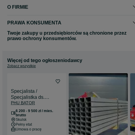
O FIRMIE
PRAWA KONSUMENTA
Twoje zakupy u przedsiębiorców są chronione przez
prawo ochrony konsumentów.
Więcej od tego ogłoszeniodawcy
Zobacz wszystkie
Specjalista /
Specjalistka ds.
PHU BATOR
administracyjno-
księgowych
6 200 - 9 500 zł / mies.
brutto
Skulsk
Pełny etat
Umowa o pracę