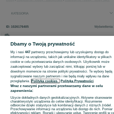
efekty
Oświetlenie i efekty - Małopolskie
Oświetlenie i efekty - Nowy Sącz
KATEGORIA
ID:
1026176405
Wyświetlenia:
Dbamy o Twoją prywatność
Zaloguj się lub załóż konto na OLX, aby skontaktować się z t
My i nasi
447
partnerzy przechowujemy lub uzyskujemy dostęp do
sprzedającym
informacji na urządzeniu, takich jak unikalne identyfikatory w plikach
cookie w celu przetwarzania danych osobowych. Użytkownik może
zaakceptować wybory lub zarządzać nimi, klikając poniżej lub w
Zaloguj się / Załóż konto
dowolnym momencie na stronie polityki prywatności. Te wybory będą
sygnalizowane naszym partnerom i nie będą miały wpływu na dane
przeglądania.
Polityka cookies,
Polityka Prywatności
Zadzwoń / SMS
Wyślij wiadomość
Wraz z naszymi partnerami przetwarzamy dane w celu
zapewnienia:
Użycie dokładnych danych geolokalizacyjnych. Aktywne skanowanie
charakterystyki urządzenia do celów identyfikacji. Rozumienie
odbiorców dzięki statystyce lub kombinacji danych z różnych źródeł.
Przechowywanie informacji na urządzeniu lub dostęp do nich. Pomiar
efektywności reklam. Rozwój i ulepszanie usług. Tworzenie profili w c