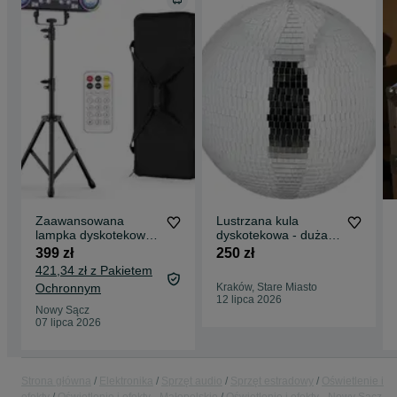
Zaawansowana
Lustrzana kula
lampka dyskotekowa
dyskotekowa - duża
LED 7w1
50cm
399 zł
250 zł
421,34 zł z Pakietem
Ochronnym
Kraków, Stare Miasto
12 lipca 2026
Nowy Sącz
07 lipca 2026
Strona główna
Elektronika
Sprzęt audio
Sprzęt estradowy
Oświetlenie i