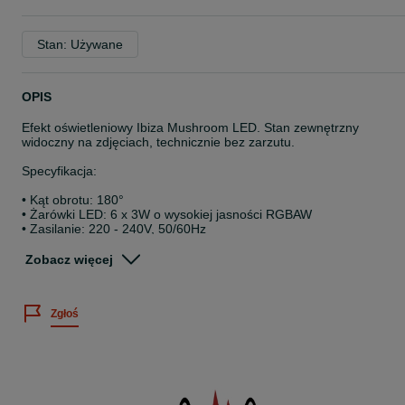
Stan: Używane
OPIS
Efekt oświetleniowy Ibiza Mushroom LED. Stan zewnętrzny
widoczny na zdjęciach, technicznie bez zarzutu.
Specyfikacja:
• Kąt obrotu: 180°
• Żarówki LED: 6 x 3W o wysokiej jasności RGBAW
• Zasilanie: 220 - 240V, 50/60Hz
• Sterowanie i kontrola: Auto oraz dźwiękiem
• Moc: 35W
Zobacz więcej
• Wymiary: 270x195x355mm
Koszt przesyłki:
Zgłoś
21,00 zł. (Kurier DPD - wysyłka po otrzymaniu wpłaty na konto)
26,00 zł. (Kurier DPD - wysyłka za pobraniem)
Przesylka OLX - szczegóły w zakładce "Cena z Przesyłką OLX".
decybelix.pl