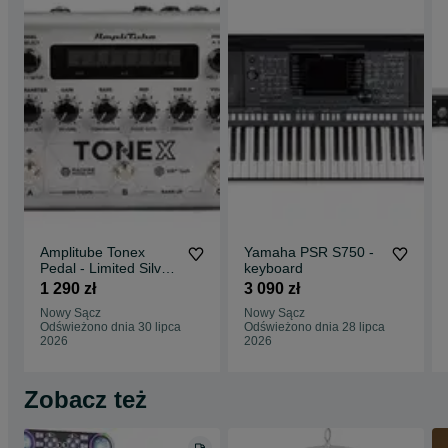
Amplitube Tonex
Yamaha PSR S750 -
Pedal - Limited Silver
keyboard
Edition
1 290 zł
3 090 zł
Nowy Sącz
Nowy Sącz
Odświeżono dnia 30 lipca
Odświeżono dnia 28 lipca
2026
2026
Zobacz też