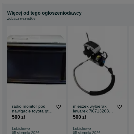
Więcej od tego ogłoszeniodawcy
Zobacz wszystkie
radio monitor pod
mieszek wybierak
nawigacje toyota gt86
lewarek 7l6713203d
subaru brz scion 12-
vw touareg q7
500 zł
500 zł
16
oryginał kompletny
Lubichowo
Lubichowo
05 sierpnia 2026
05 sierpnia 2026