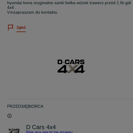
hyundai kona oryginalne sanki belka wózek trawers przód 1.6t-gdi
4x4 .
\r\nzapraszam do kontaktu
Zgłoś
PRZEDSIĘBIORCA
D Cars 4x4
Nie ma jeszcze oceny