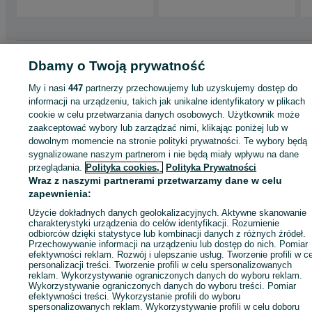
Strona główna
Motoryzacja
Części samochodowe
Osobowe
Osobowe -
Dbamy o Twoją prywatność
Pomorskie
Osobowe - Lubichowo
My i nasi
447
partnerzy przechowujemy lub uzyskujemy dostęp do
informacji na urządzeniu, takich jak unikalne identyfikatory w plikach
KATEGORIA
cookie w celu przetwarzania danych osobowych. Użytkownik może
zaakceptować wybory lub zarządzać nimi, klikając poniżej lub w
dowolnym momencie na stronie polityki prywatności. Te wybory będą
ID:
1053438128
Wyświetlenia:
sygnalizowane naszym partnerom i nie będą miały wpływu na dane
przeglądania.
Polityka cookies,
Polityka Prywatności
Wraz z naszymi partnerami przetwarzamy dane w celu
Zadzwoń / SMS
Wyślij wiadomość
zapewnienia:
Użycie dokładnych danych geolokalizacyjnych. Aktywne skanowanie
charakterystyki urządzenia do celów identyfikacji. Rozumienie
odbiorców dzięki statystyce lub kombinacji danych z różnych źródeł.
Przechowywanie informacji na urządzeniu lub dostęp do nich. Pomiar
efektywności reklam. Rozwój i ulepszanie usług. Tworzenie profili w c
personalizacji treści. Tworzenie profili w celu spersonalizowanych
reklam. Wykorzystywanie ograniczonych danych do wyboru reklam.
Wykorzystywanie ograniczonych danych do wyboru treści. Pomiar
efektywności treści. Wykorzystanie profili do wyboru
spersonalizowanych reklam. Wykorzystywanie profili w celu doboru