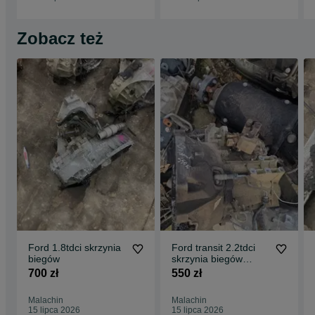
Zobacz też
Ford 1.8tdci skrzynia
Ford transit 2.2tdci
biegów
skrzynia biegów
montaż wysylka
700 zł
550 zł
6c1r7002aa
Malachin
Malachin
15 lipca 2026
15 lipca 2026