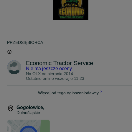
Economic Tractor Service S.C,
Gogołowice 3A
56-300 Milicz
Godziny otwarcia
Poniedziałek – piątek 08:00 - 16:00
PRZEDSIĘBIORCA
Sobota 08:00 - 14:00
Niedziela zamknięte
Economic Tractor Service
SPRZĘT JEST UŻYWANY,SPROWADZONY Z
Nie ma jeszcze oceny
ZAGRANICY,POSIADA NORMALNE ŚLADY
Na OLX od
sierpnia 2014
UŻYTKOWANIA(OTARCIA-ZADRAPANIA)
Ostatnio online wczoraj o 11:23
SPRZĘT JEST SPRAWNY,GOTOWY DO PRACY
FV 23% cena brutto
Więcej od tego ogłoszeniodawcy
Gogołowice
,
Dolnośląskie