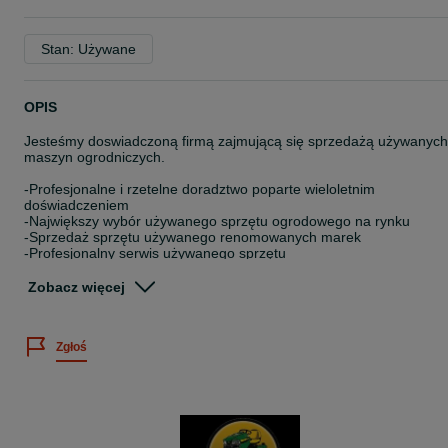
Stan: Używane
OPIS
Jesteśmy doswiadczoną firmą zajmującą się sprzedażą używanych
maszyn ogrodniczych.
-Profesjonalne i rzetelne doradztwo poparte wieloletnim
doświadczeniem
-Największy wybór używanego sprzętu ogrodowego na rynku
-Sprzedaż sprzętu używanego renomowanych marek
-Profesjonalny serwis używanego sprzętu
-Przeprowadzamy gruntowny przegląd sprzedawanego sprzętu
przed sprzedażą
Zobacz więcej
-Stuprocentowa satysfakcja zakupu,
-Stały kontakt z Naszymi odbiorcami
Zgłoś
MASZ PYTANIE ? NIE CZEKAJ !!! ZADZWOŃ !!!
ZAPRASZAMY DO NAS !!!
Towar wysyłany jest kurierem:
-za pobraniem (płatność przy odbiorze)-100ZL
lub po wpłacie na konto firmowe -96ZL
-istnieje możliwość odbioru osobistego w Naszym serwisie