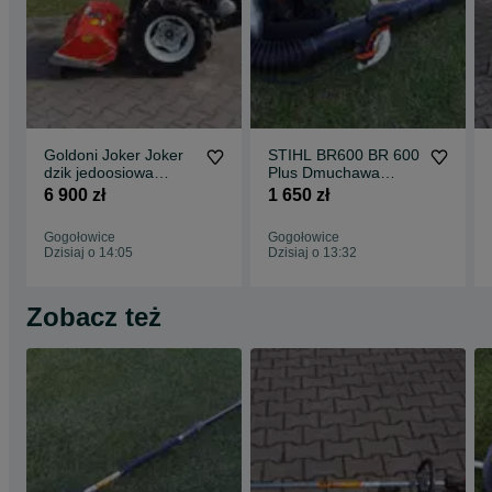
Goldoni Joker Joker
STIHL BR600 BR 600
dzik jedoosiowa
Plus Dmuchawa
glebogryzarka
spalinowa Plecakowa
6 900 zł
1 650 zł
spalinowa Fv 23%
Fv 23%
Gogołowice
Gogołowice
Dzisiaj o 14:05
Dzisiaj o 13:32
Zobacz też