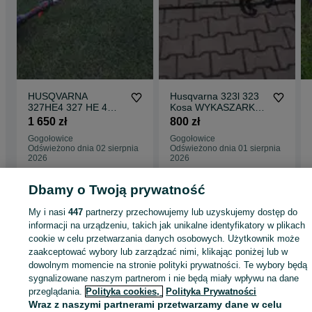
HUSQVARNA
Husqvarna 323l 323
327HE4 327 HE 4
Kosa WYKASZARKA
Nozyce Spalinowe Na
spalinowa Fv23%
1 650 zł
800 zł
Wysiegniku
Gogołowice
Gogołowice
Odświeżono dnia 02 sierpnia
Odświeżono dnia 01 sierpnia
2026
2026
Dbamy o Twoją prywatność
Strona główna
Dom i Ogród
Ogród
Narzędzia ogrodowe
Nożyce i sekator
My i nasi
447
partnerzy przechowujemy lub uzyskujemy dostęp do
Nożyce i sekatory - Dolnośląskie
Nożyce i sekatory - Gogołowice
informacji na urządzeniu, takich jak unikalne identyfikatory w plikach
cookie w celu przetwarzania danych osobowych. Użytkownik może
zaakceptować wybory lub zarządzać nimi, klikając poniżej lub w
KATEGORIA
dowolnym momencie na stronie polityki prywatności. Te wybory będą
sygnalizowane naszym partnerom i nie będą miały wpływu na dane
ID:
778475727
Wyświetlenia:
przeglądania.
Polityka cookies,
Polityka Prywatności
Wraz z naszymi partnerami przetwarzamy dane w celu