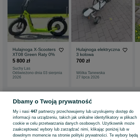
Hulajnoga X-Scooters
Hulajnoga elektryczna
XT08 Green Raty 0%
3 kolowa
5 800 zł
700 zł
Suchy Las
Odświeżono dnia 03 sierpnia
Wólka Tanewska
2026
27 lipca 2026
Dbamy o Twoją prywatność
Strona główna
Sport i Hobby
Skating
Hulajnogi
Hulajnogi - Wielkopolskie
My i nasi
447
partnerzy przechowujemy lub uzyskujemy dostęp do
Hulajnogi - Suchy Las
informacji na urządzeniu, takich jak unikalne identyfikatory w plikach
cookie w celu przetwarzania danych osobowych. Użytkownik może
KATEGORIA
zaakceptować wybory lub zarządzać nimi, klikając poniżej lub w
dowolnym momencie na stronie polityki prywatności. Te wybory będą