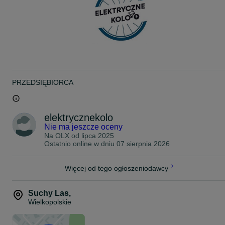
Zawieszenie ABS
Wymiary 1160 x 230 x 580 mm
Max. zasięg 20 km
Rodzaj silnika elektrycznego
Bezszczotkowy
PRZEDSIĘBIORCA
elektrycznekolo
Nie ma jeszcze oceny
Na OLX od
lipca 2025
Ostatnio online w dniu 07 sierpnia 2026
Więcej od tego ogłoszeniodawcy
Suchy Las
,
Wielkopolskie