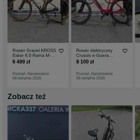
Rower Gravel KROSS
Rower elektryczny
Esker 6.0 Rama M-
Crussis e-Guera
19" Raty 0%
7.10-(522 Wh) (19)
6 499 zł
8 100 zł
Raty 0%
Poznań, Naramowice
Poznań, Naramowice
08 sierpnia 2026
08 sierpnia 2026
Zobacz też