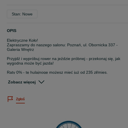
Stan: Nowe
OPIS
Elektryczne Koło!
Zapraszamy do naszego salonu: Poznań, ul. Obornicka 337 -
Galeria Wnętrz
Przyjdź i wypróbuj rower na jeździe próbnej - przekonaj się, jak
wygodna może być jazda!
Raty 0% - tę hulajnogę możesz mieć już od 235 zł/mies.
Dostępne od ręki - odbierz swój sprzęt bez czekania!
Zobacz więcej
Waga 20 kg
Hamulce Tarczowe
Udźwig do 70 kg
Zgłoś
Wymiary 1150 x 520 x 950 mm
Silnik 500 W
Bateria 36V 12Ah
Rodzaj baterii Lit
Czas ładowania 6 - 8 godzin
Max. prędkość 25 km/h
Opony 12 1/2 x 2 1/4 (57-203)