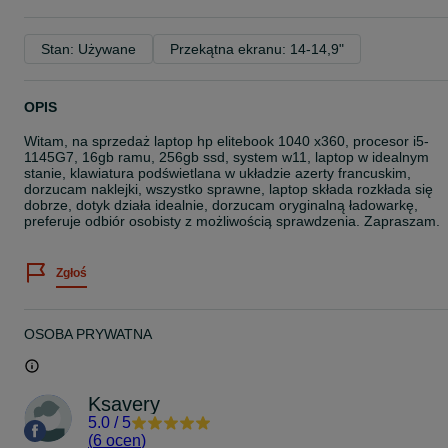
Stan: Używane
Przekątna ekranu: 14-14,9"
OPIS
Witam, na sprzedaż laptop hp elitebook 1040 x360, procesor i5-
1145G7, 16gb ramu, 256gb ssd, system w11, laptop w idealnym
stanie, klawiatura podświetlana w układzie azerty francuskim,
dorzucam naklejki, wszystko sprawne, laptop składa rozkłada się
dobrze, dotyk działa idealnie, dorzucam oryginalną ładowarkę,
preferuje odbiór osobisty z możliwością sprawdzenia. Zapraszam.
Zgłoś
OSOBA PRYWATNA
Ksavery
5.0
/
5
(
6 ocen
)