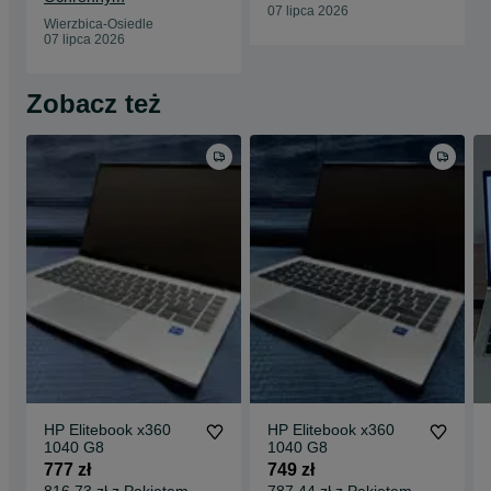
07 lipca 2026
Wierzbica-Osiedle
07 lipca 2026
Zobacz też
HP Elitebook x360
HP Elitebook x360
1040 G8
1040 G8
777 zł
749 zł