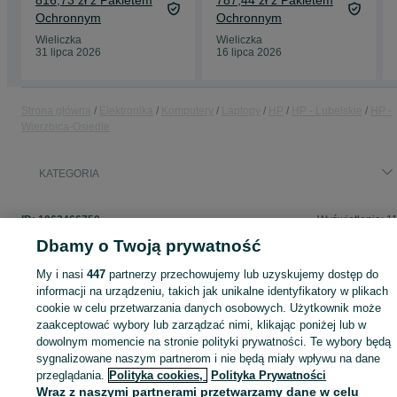
816,73 zł z Pakietem
787,44 zł z Pakietem
Ochronnym
Ochronnym
Wieliczka
Wieliczka
31 lipca 2026
16 lipca 2026
Strona główna
Elektronika
Komputery
Laptopy
HP
HP - Lubelskie
HP -
Wierzbica-Osiedle
KATEGORIA
ID:
1063466750
Wyświetlenia: 1
Dbamy o Twoją prywatność
My i nasi
447
partnerzy przechowujemy lub uzyskujemy dostęp do
informacji na urządzeniu, takich jak unikalne identyfikatory w plikach
Zaloguj się lub załóż konto na OLX, aby skontaktować się z t
cookie w celu przetwarzania danych osobowych. Użytkownik może
sprzedającym
zaakceptować wybory lub zarządzać nimi, klikając poniżej lub w
dowolnym momencie na stronie polityki prywatności. Te wybory będą
sygnalizowane naszym partnerom i nie będą miały wpływu na dane
Zaloguj się / Załóż konto
przeglądania.
Polityka cookies,
Polityka Prywatności
Wraz z naszymi partnerami przetwarzamy dane w celu