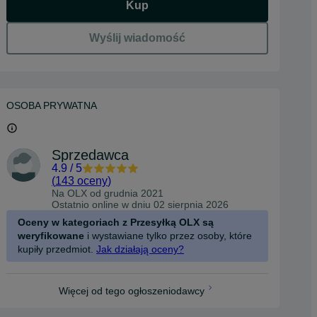
Kup
Wyślij wiadomość
OSOBA PRYWATNA
Sprzedawca
4.9
/
5
(
143 oceny
)
Na OLX od
grudnia 2021
Ostatnio online w dniu 02 sierpnia 2026
Oceny w kategoriach z Przesyłką OLX są
weryfikowane
i wystawiane tylko przez osoby, które
kupiły przedmiot.
Jak działają oceny?
Więcej od tego ogłoszeniodawcy