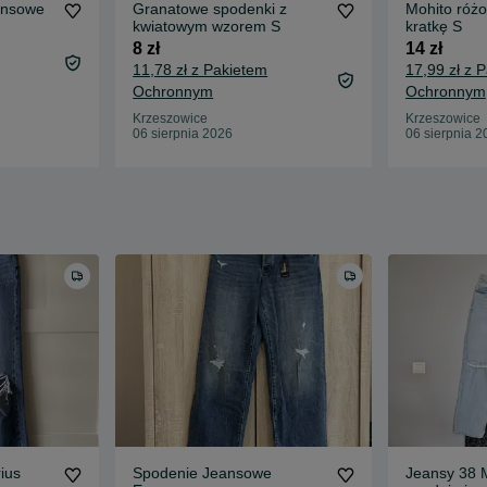
eansowe
Granatowe spodenki z
Mohito róż
kwiatowym wzorem S
kratkę S
8 zł
14 zł
11,78 zł z Pakietem
17,99 zł z 
Ochronnym
Ochronnym
Krzeszowice
Krzeszowice
06 sierpnia 2026
06 sierpnia 2
ius
Spodenie Jeansowe
Jeansy 38