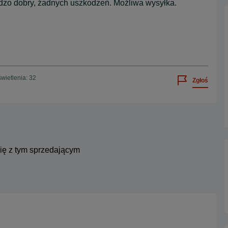
dzo dobry, żadnych uszkodzeń. Możliwa wysyłka.
wietlenia: 32
Zgłoś
się z tym sprzedającym