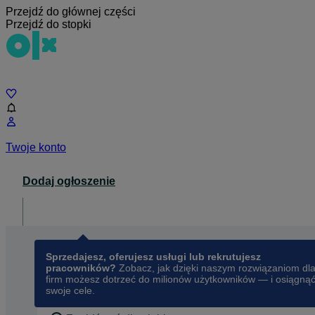
Przejdź do głównej części
Przejdź do stopki
Czat
Twoje konto
Dodaj ogłoszenie
Dla biznesu
opens in a new tab
Sprzedajesz, oferujesz usługi lub rekrutujesz
pracowników?
Zobacz, jak dzięki naszym rozwiązaniom dl
firm możesz dotrzeć do milionów użytkowników — i osiągną
swoje cele.