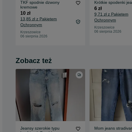
TKF spodnie dzwony
Krótkie spodenki j
kremowe
6 zł
10 zł
9,71 zł z Pakietem
13,85 zł z Pakietem
Ochronnym
Ochronnym
Krzeszowice
06 sierpnia 2026
Krzeszowice
06 sierpnia 2026
Zobacz też
Jeansy szerokie typu
Mom jeans stradivar