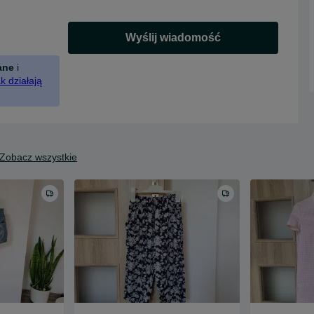
Wyślij wiadomość
ane
i
k działają
Zobacz wszystkie