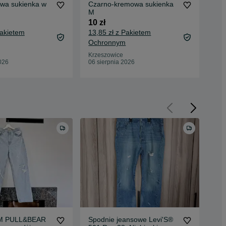
owa sukienka w
Czarno-kremowa sukienka
Ozb
M
dzi
10 zł
15 
Pakietem
13,85 zł z Pakietem
19,
Ochronnym
Oc
Krzeszowice
Krz
026
06 sierpnia 2026
06 
 M PULL&BEAR
Spodnie jeansowe Levi'S®
Gra