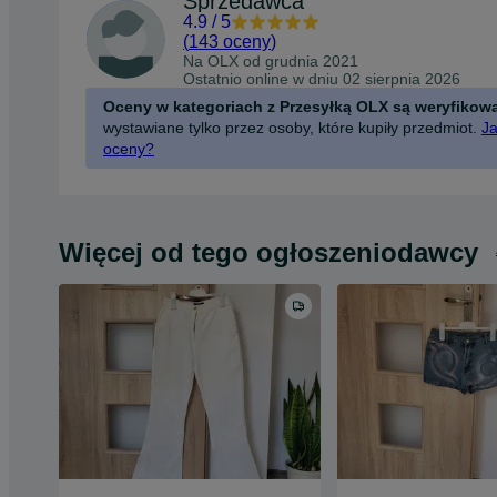
Sprzedawca
4.9
/
5
(
143 oceny
)
Na OLX od
grudnia 2021
Ostatnio online w dniu 02 sierpnia 2026
Oceny w kategoriach z Przesyłką OLX są weryfikow
wystawiane tylko przez osoby, które kupiły przedmiot.
Ja
oceny?
Więcej od tego ogłoszeniodawcy