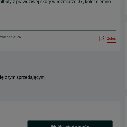
ółbuty z prawdziwej skóry w rozmiarze 37, kolor ciemno
wietlenia: 26
Zgłoś
się z tym sprzedającym
Wyślij wiadomość