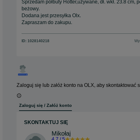
Sprzedam półbuty Hotter,używane, dł. wkł. 23.8 cm, p
beżowy.
Dodana jest przesyłka Olx.
Zapraszam do zakupu.
ID:
1028140218
Wyś
Zaloguj się lub załóż konto na OLX, aby skontaktować 
Zaloguj się / Załóż konto
SKONTAKTUJ SIĘ
Mikołaj
4.7
/
5