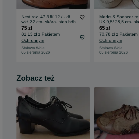
Next roz. 47 /UK 12 / - dł.
Marks & Spencer roz
wkł. 32 cm- skóra- stan bdb
UK 9,5/ 28,5 cm- sk
75 zł
65 zł
81,13 zł z Pakietem
70,78 zł z Pakietem
Ochronnym
Ochronnym
Stalowa Wola
Stalowa Wola
05 sierpnia 2026
05 sierpnia 2026
Zobacz też