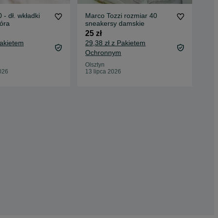
 - dł. wkładki
Marco Tozzi rozmiar 40
But
óra
sneakersy damskie
roz
25 zł
25 
Pakietem
29,38 zł z Pakietem
29,
Ochronnym
Oc
Olsztyn
Tor
026
13 lipca 2026
26 