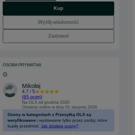
Kup
Wyślij wiadomość
Zadzwoń
OSOBA PRYWATNA
Mikołaj
4.7
/
5
(
65 ocen
)
Na OLX od
grudnia 2020
Ostatnio online w dniu 01 sierpnia 2026
Oceny w kategoriach z Przesyłką OLX są
weryfikowane
i wystawiane tylko przez osoby, które
kupiły przedmiot.
Jak działają oceny?