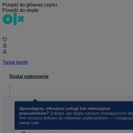
Przejdź do głównej części
Przejdź do stopki
Czat
Twoje konto
Dodaj ogłoszenie
Dla biznesu
opens in a new tab
Sprzedajesz, oferujesz usługi lub rekrutujesz
pracowników?
Zobacz, jak dzięki naszym rozwiązaniom dl
firm możesz dotrzeć do milionów użytkowników — i osiągną
swoje cele.