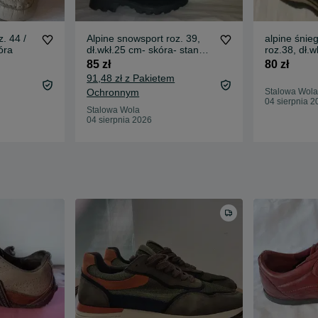
. 44 /
Alpine snowsport roz. 39,
alpine śnie
óra
dł.wkł.25 cm- skóra- stan
roz.38, dł.
bdb
tkanina-no
85 zł
80 zł
91,48 zł z Pakietem
Ochronnym
Stalowa Wola
04 sierpnia 2
Stalowa Wola
04 sierpnia 2026