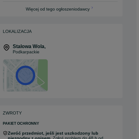
Więcej od tego ogłoszeniodawcy
LOKALIZACJA
Stalowa Wola
,
Podkarpackie
ZWROTY
PAKIET OCHRONNY
Zwróć przedmiot, jeśli jest uszkodzony lub
niezgodny z opisem.
Zgłoś problem do 48 h od