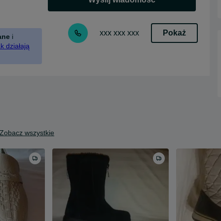
Pokaż
xxx xxx xxx
ane
i
k działają
Zobacz wszystkie