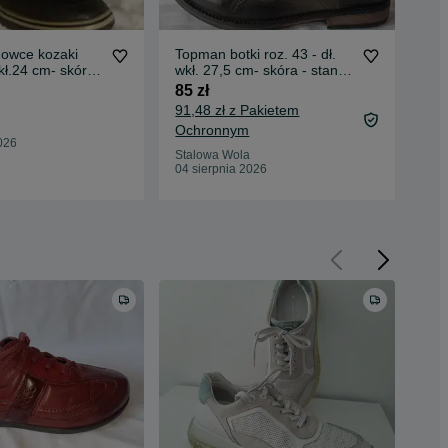
gowce kozaki
Topman botki roz. 43 - dł.
Indi
wkł.24 cm- skóra+
wkł. 27,5 cm- skóra - stan
26,
we!
bdb
bd
85 zł
75 
91,48 zł z Pakietem
81,
Ochronnym
Oc
026
Stalowa Wola
Sta
04 sierpnia 2026
04 