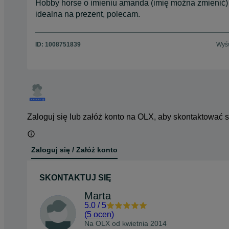
Hobby horse o imieniu amanda (imię można zmienić)
idealna na prezent, polecam.
ID:
1008751839
Wyśw
Zaloguj się lub załóż konto na OLX, aby skontaktować 
Zaloguj się / Załóż konto
SKONTAKTUJ SIĘ
Marta
5.0
/
5
(
5 ocen
)
Na OLX od
kwietnia 2014