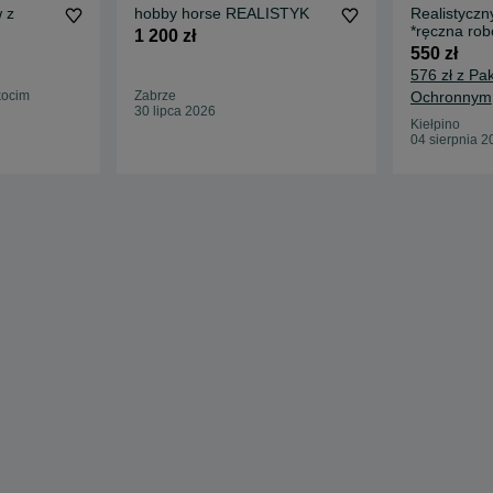
 z
hobby horse REALISTYK
Realistyczn
*ręczna rob
1 200 zł
550 zł
576 zł z Pa
kocim
Zabrze
Ochronnym
30 lipca 2026
Kiełpino
04 sierpnia 2