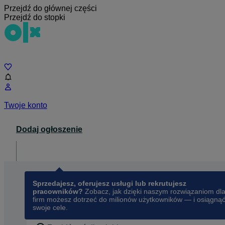
Przejdź do głównej części
Przejdź do stopki
Czat
Twoje konto
Dodaj ogłoszenie
Dla biznesu
opens in a new tab
Sprzedajesz, oferujesz usługi lub rekrutujesz
pracowników?
Zobacz, jak dzięki naszym rozwiązaniom dl
firm możesz dotrzeć do milionów użytkowników — i osiągną
swoje cele.