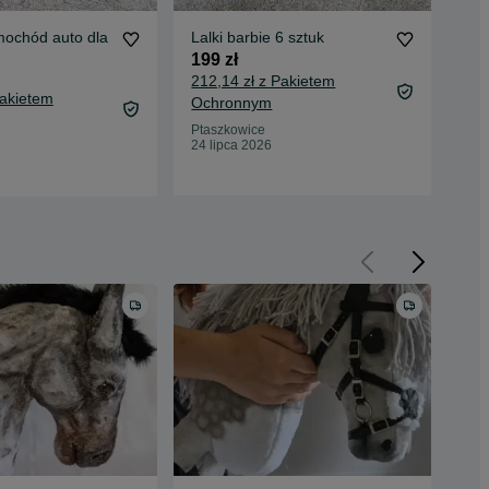
mochód auto dla
Lalki barbie 6 sztuk
Lal
199 zł
45 
212,14 zł z Pakietem
50,
Pakietem
Ochronnym
Oc
Ptaszkowice
Pta
24 lipca 2026
24 