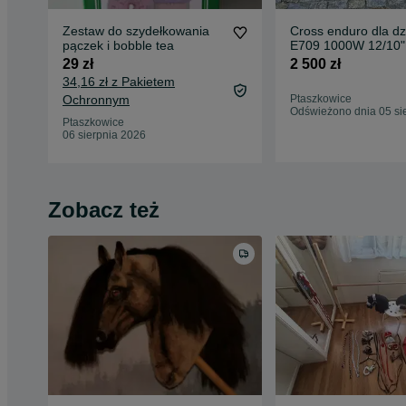
Zestaw do szydełkowania
Cross enduro dla dzi
pączek i bobble tea
E709 1000W 12/10"
elektryczny
29 zł
2 500 zł
34,16 zł z Pakietem
Ochronnym
Ptaszkowice
Odświeżono dnia 05 si
Ptaszkowice
06 sierpnia 2026
Zobacz też