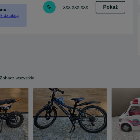
Pokaż
xxx xxx xxx
ane
i
k działają
Zobacz wszystkie