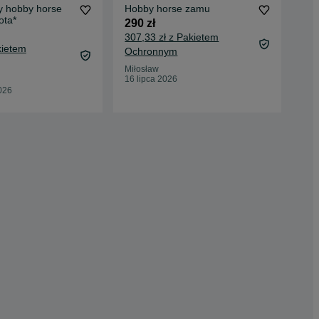
y hobby horse
Hobby horse zamu
Kon
ota*
rea
290 zł
cre
970
307,33 zł z Pakietem
kietem
1 0
Ochronnym
Oc
Miłosław
16 lipca 2026
Kon
026
29 