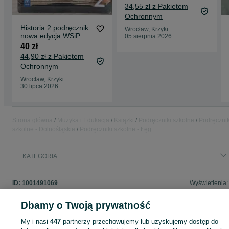
34,55 zł z Pakietem
Ochronnym
Historia 2 podręcznik
Wrocław, Krzyki
nowa edycja WSiP
05 sierpnia 2026
40 zł
44,90 zł z Pakietem
Ochronnym
Wrocław, Krzyki
30 lipca 2026
Strona główna
Muzyka i Edukacja
Książki
Podręczniki szkolne
Podręcznik
szkolne - Dolnośląskie
Podręczniki szkolne - Łęg
KATEGORIA
ID:
1001491069
Wyświetlenia:
Dbamy o Twoją prywatność
My i nasi
447
partnerzy przechowujemy lub uzyskujemy dostęp do