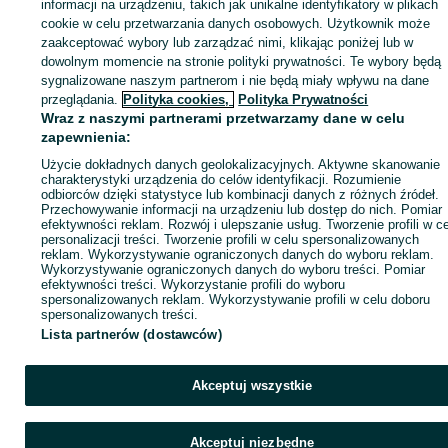
Zaloguj się lub załóż konto na OLX, aby skontaktować się z t
informacji na urządzeniu, takich jak unikalne identyfikatory w plikach
sprzedającym
cookie w celu przetwarzania danych osobowych. Użytkownik może
zaakceptować wybory lub zarządzać nimi, klikając poniżej lub w
dowolnym momencie na stronie polityki prywatności. Te wybory będą
sygnalizowane naszym partnerom i nie będą miały wpływu na dane
Zaloguj się / Załóż konto
przeglądania.
Polityka cookies,
Polityka Prywatności
Wraz z naszymi partnerami przetwarzamy dane w celu
Kup
zapewnienia:
Użycie dokładnych danych geolokalizacyjnych. Aktywne skanowanie
charakterystyki urządzenia do celów identyfikacji. Rozumienie
odbiorców dzięki statystyce lub kombinacji danych z różnych źródeł.
Przechowywanie informacji na urządzeniu lub dostęp do nich. Pomiar
efektywności reklam. Rozwój i ulepszanie usług. Tworzenie profili w c
personalizacji treści. Tworzenie profili w celu spersonalizowanych
reklam. Wykorzystywanie ograniczonych danych do wyboru reklam.
Wykorzystywanie ograniczonych danych do wyboru treści. Pomiar
efektywności treści. Wykorzystanie profili do wyboru
spersonalizowanych reklam. Wykorzystywanie profili w celu doboru
spersonalizowanych treści.
Lista partnerów (dostawców)
Akceptuj wszystkie
Akceptuj niezbędne