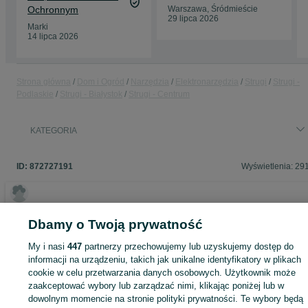
Ochronnym
Warszawa, Śródmieście
29 lipca 2026
Marki
14 lipca 2026
Strona główna
Dom i Ogród
Narzędzia
Elektronarzędzia
Strugi
Strugi -
Podlaskie
Strugi - Białystok
Strugi - Centrum
KATEGORIA
ID:
872727191
Wyświetlenia: 29
Dbamy o Twoją prywatność
Zaloguj się lub załóż konto na OLX, aby skontaktować się z t
sprzedającym
My i nasi
447
partnerzy przechowujemy lub uzyskujemy dostęp do
informacji na urządzeniu, takich jak unikalne identyfikatory w plikach
cookie w celu przetwarzania danych osobowych. Użytkownik może
zaakceptować wybory lub zarządzać nimi, klikając poniżej lub w
Zaloguj się / Załóż konto
dowolnym momencie na stronie polityki prywatności. Te wybory będą