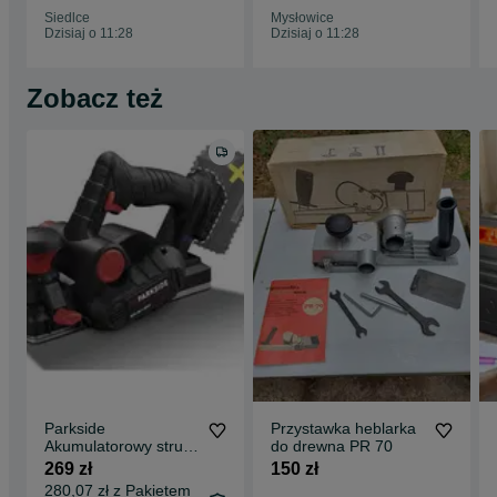
Siedlce
Mysłowice
Dzisiaj o 11:28
Dzisiaj o 11:28
Zobacz też
Parkside
Przystawka heblarka
Akumulatorowy strug
do drewna PR 70
20 V PPHA 20-Li B2
269 zł
150 zł
bez aku nowy!!!u
280,07 zł z Pakietem