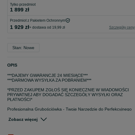
Tylko przedmiot
1 899 zł
Przedmiot z Pakietem Ochronnym
1 929 zł
+ dostawa od 19,99 zł
Szczegóły ceny
Stan: Nowe
OPIS
***DAJEMY GWARANCJE 24 MIESIĄCE***
***DARMOWA WYSYŁKA ZA POBRANIEM***
*PRZED ZAKUPEM ZGŁOŚ SIĘ KONIECZNIE W WIADOMOŚCI
PRYWATNEJ ABY DOGADAĆ SZCZEGÓŁY WYSYŁKI ORAZ
PŁATNOŚCI*
Profesjonalna Grubościówka - Twoje Narzędzie do Perfekcyjnego
Strugania
Opis Produktu:
Zobacz więcej
Grubościówka - Twoje Rozwiązanie dla Perfekcyjnego Strugania
Szukasz narzędzia, które umożliwi Ci precyzyjne struganie drewna 
zapewni doskonałe wykończenie powierzchni? Nasza Grubościówk