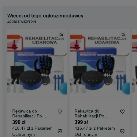
Więcej od tego ogłoszeniodawcy
Zobacz wszystkie
Rękawica do
Rękawica do
Rehabilitacji Po
Rehabilitacji Po
Udarowej
Udarowej
399 zł
399 zł
*DARMOWA
*DARMOWA
416,47 zł z Pakietem
416,47 zł z Pakietem
WYSYŁKA ZA
WYSYŁKA ZA
Ochronnym
Ochronnym
POBRANIEM*
POBRANIEM*